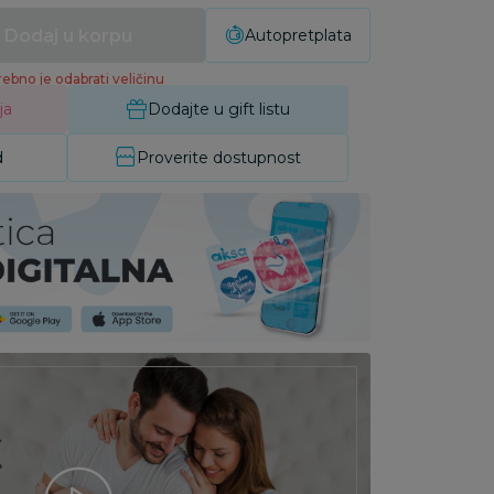
Dodaj u korpu
Autopretplata
ebno je odabrati veličinu
ja
Dodajte u gift listu
d
Proverite dostupnost