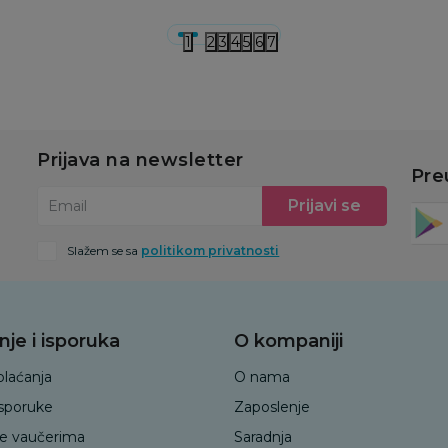
1
2
3
4
5
6
7
Prijava na newsletter
Pre
Prijavi se
Email
Slažem se sa
politikom privatnosti
nje i isporuka
O kompaniji
plaćanja
O nama
isporuke
Zaposlenje
je vaučerima
Saradnja