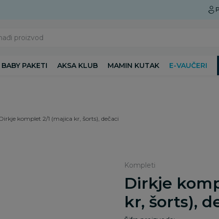
Preuzmite Aksa aplikaciju
P
nađi proizvod
BABY PAKETI
AKSA KLUB
MAMIN KUTAK
E-VAUČERI
Dirkje komplet 2/1 (majica kr, šorts), dečaci
Kompleti
Dirkje komp
kr, šorts), d