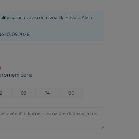
ality karticu zavisi od nivoa članstva u Aksa
 do 03.09.2026.
D
 promeni cena
2
68
74
80
Ukoliko imate napomene, ostavite ih u komentarima pre dodavanja u korpu: