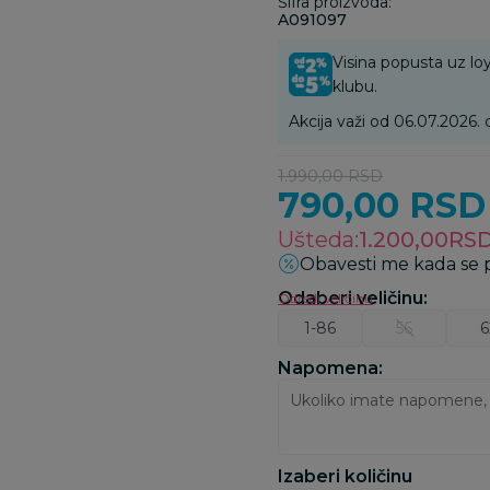
Šifra proizvoda:
A091097
Visina popusta uz loy
klubu.
Akcija važi od 06.07.2026.
1.990,00
RSD
790,00
RSD
Ušteda:
1.200,00
RS
Obavesti me kada se
Odaberi veličinu
:
Odredi veličinu
1-86
56
6
Napomena:
Izaberi količinu