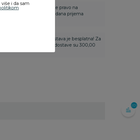
 više i da sam
 Za online porudžbine imate pravo na
politikom
ine u roku od 14 dana od dana prijema
ti 3.500,00 rsd i više dostava je besplatna! Za
 do 3.499,99 rsd troškovi dostave su 300,00
(0)