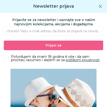
Preuzmite Aksa aplikaciju
Newsletter prijava
Google play
Aksa APP
0
0
Preuzmite besplatno Aksa Aplikaciju
App store
Prijavite se za newsletter i saznajte sve o našim
Pronađi proizvod
najnovijim kolekcijama, akcijama i događajima.
Unesite Vašu e‑mail adresu da biste se prijavili na newsletter.
AKSA
Proizvodi
Odeća
Odeća za decu
Kompleti
Prijavi se
Stefan komplet dr, Partizan
Potvrđujem da imam 18 godina ili više i da sam
pročitao, razumeo i slažem se sa
politikom privatnosti