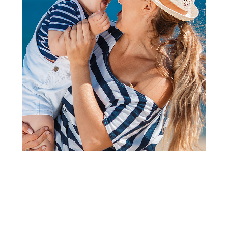
Kompleti
Stefan komplet dr, Partizan
Šifra proizvoda:
A094945
Visina popusta uz loyality karticu zavisi od nivoa
članstva u Aksa klubu.
Isporuka za ove proizvode do 10 radnih dana.Usled