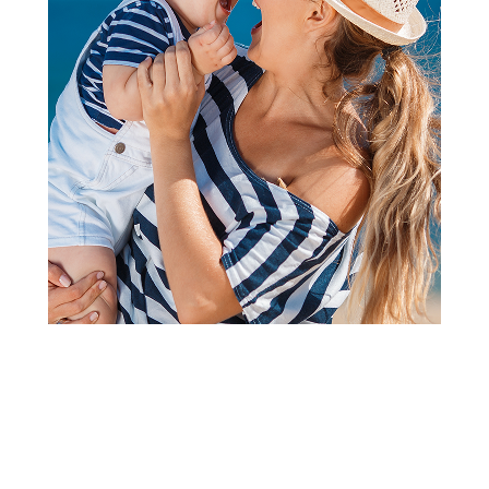
2
3
1
Kompleti
West komplet 2/1 (duks, donji
deo), dečaci
Šifra proizvoda:
A097477
Visina popusta uz loyality karticu zavisi od nivoa
članstva u Aksa klubu.