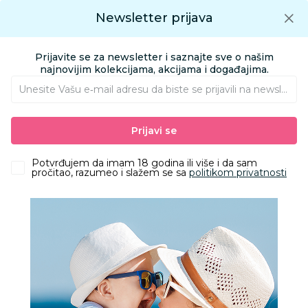
Preuzmite Aksa aplikaciju
Newsletter prijava
Google play
Aksa APP
0
0
Preuzmite besplatno Aksa Aplikaciju
App store
Prijavite se za newsletter i saznajte sve o našim
Pronađi proizvod
najnovijim kolekcijama, akcijama i događajima.
Unesite Vašu e‑mail adresu da biste se prijavili na newsletter.
AKSA
Proizvodi
Odeća
Odeća za decu
Kompleti
Prijavi se
West komplet 2/1 (duks, donji deo), dečaci
Potvrđujem da imam 18 godina ili više i da sam
pročitao, razumeo i slažem se sa
politikom privatnosti