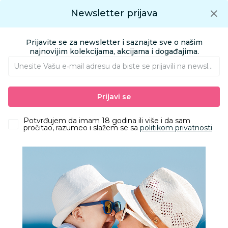
Preuzmite Aksa aplikaciju
Newsletter prijava
Google play
Aksa APP
0
0
Preuzmite besplatno Aksa Aplikaciju
App store
Prijavite se za newsletter i saznajte sve o našim
Pronađi proizvod
najnovijim kolekcijama, akcijama i događajima.
Unesite Vašu e‑mail adresu da biste se prijavili na newsletter.
AKSA
Proizvodi
Kozmetika i nega
Zaštita od insekata
Prijavi se
Kozmetički proizvodi protiv insekata
Chicco NaturalZ roll on protiv komaraca 60ml
Potvrđujem da imam 18 godina ili više i da sam
pročitao, razumeo i slažem se sa
politikom privatnosti