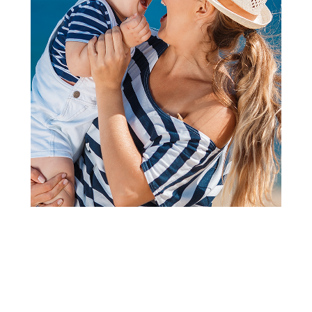
Kozmetički proizvodi protiv insekata
Chicco NaturalZ roll on protiv
komaraca 60ml
Šifra proizvoda:
A069878
Barkod:
8058664166350
Šifra modela:
A069878
Visina popusta uz loyality karticu zavisi od nivoa