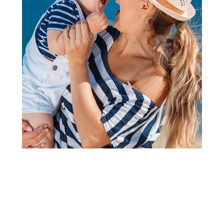
Obriši sve
Kreme protiv ojeda
Fitaky baby krema za
pelensko područje 100ml
1.649,00
RSD
Dodaj u korpu