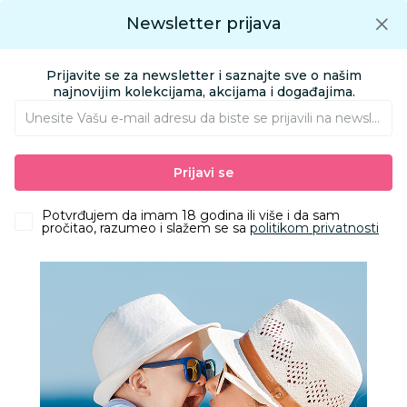
Preuzmite Aksa aplikaciju
Newsletter prijava
Google play
Aksa APP
0
0
Preuzmite besplatno Aksa Aplikaciju
App store
Prijavite se za newsletter i saznajte sve o našim
Pronađi proizvod
najnovijim kolekcijama, akcijama i događajima.
Unesite Vašu e‑mail adresu da biste se prijavili na newsletter.
AKSA
Proizvodi
Kozmetika i nega
Kozmetika za bebe i decu
Prijavi se
Kreme protiv ojeda
Potvrđujem da imam 18 godina ili više i da sam
Zeleni kutak
pročitao, razumeo i slažem se sa
politikom privatnosti
Filteri
Zeleni kutak je posebna kategorija u Aksi gde možete
pronaći proizvode od recikliranog I obnovljivog materijala,
organske proizvode i bez glutena.
1 Proizvoda