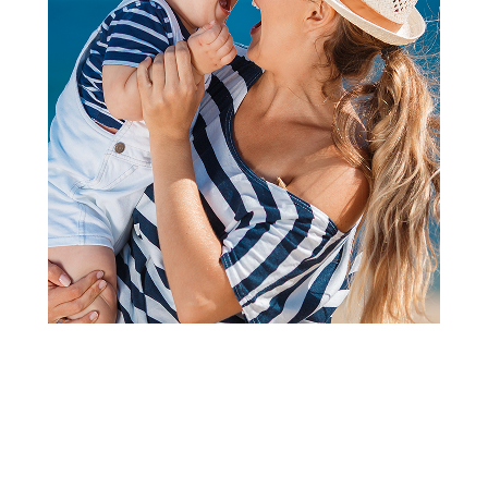
Kreme za sunčanje
Azeta Bio organski bebi sun
krema SPF50+ 50ml
(1
recenzija
)
Šifra proizvoda:
A039345
Barkod:
8051566732128
Šifra modela:
A039345