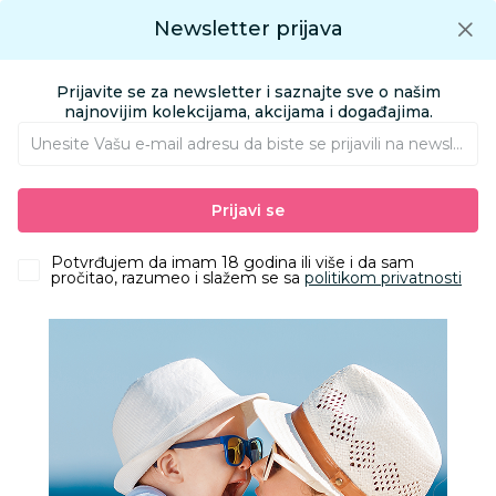
Preuzmite Aksa aplikaciju
Newsletter prijava
Google play
Aksa APP
0
0
Preuzmite besplatno Aksa Aplikaciju
App store
Prijavite se za newsletter i saznajte sve o našim
Pronađi proizvod
najnovijim kolekcijama, akcijama i događajima.
Unesite Vašu e‑mail adresu da biste se prijavili na newsletter.
AKSA
Proizvodi
Kozmetika i nega
Zaštita od sunca
Za sunčanje
Prijavi se
Kreme za sunčanje
Azeta Bio organski bebi sun krema SPF50+ 50ml
Potvrđujem da imam 18 godina ili više i da sam
pročitao, razumeo i slažem se sa
politikom privatnosti
20
%