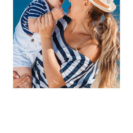
2
3
1
Kuhinje, kućni aparati i ostali setovi
Plišani Dnevnik - Stella
Šifra proizvoda:
A065467
Barkod:
694704125123
Šifra modela:
A065467
Visina popusta uz loyality karticu zavisi od nivoa
članstva u Aksa klubu.