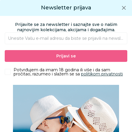
Preuzmite Aksa aplikaciju
Newsletter prijava
Google play
Aksa APP
0
0
Preuzmite besplatno Aksa Aplikaciju
App store
Prijavite se za newsletter i saznajte sve o našim
Pronađi proizvod
najnovijim kolekcijama, akcijama i događajima.
Unesite Vašu e‑mail adresu da biste se prijavili na newsletter.
AKSA
Proizvodi
Igračke i knjižara
Igračke za decu - Dečije igračke
Prijavi se
Kuhinje, kućni aparati i ostali setovi
Plišani Dnevnik - Stella
Potvrđujem da imam 18 godina ili više i da sam
pročitao, razumeo i slažem se sa
politikom privatnosti