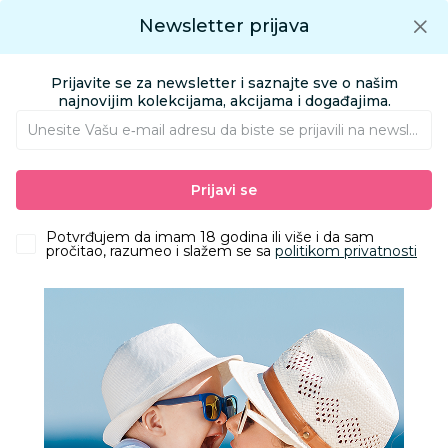
Preuzmite Aksa aplikaciju
Newsletter prijava
Google play
Aksa APP
0
0
Preuzmite besplatno Aksa Aplikaciju
App store
Prijavite se za newsletter i saznajte sve o našim
Pronađi proizvod
najnovijim kolekcijama, akcijama i događajima.
Unesite Vašu e‑mail adresu da biste se prijavili na newsletter.
AKSA
Proizvodi
Igračke i knjižara
Igračke za decu - Dečije igračke
Prijavi se
Kuhinje, kućni aparati i ostali setovi
HK Mini, igračka, kolica za roštilj
Potvrđujem da imam 18 godina ili više i da sam
pročitao, razumeo i slažem se sa
politikom privatnosti