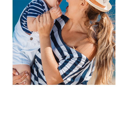
Kuhinje, kućni aparati i ostali setovi
HK Mini, igračka, kolica za
roštilj
Šifra proizvoda:
A070526
Barkod:
8600334883199
Šifra modela:
A070526
Visina popusta uz loyality karticu zavisi od nivoa
članstva u Aksa klubu.