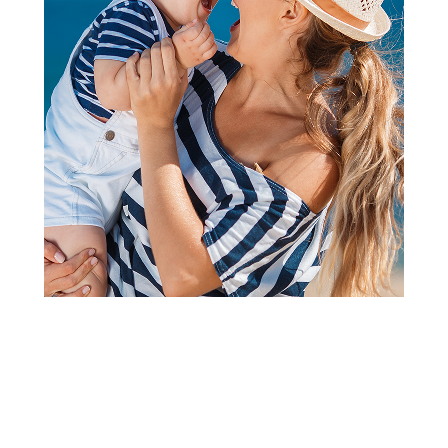
Kupaći kostimi
Lillo&Pippo bokserice za
kupanje, dečaci
Šifra proizvoda:
A102477
Barkod:
8600856074013
Šifra modela:
A102477
Visina popusta uz loyality karticu zavisi od nivoa
članstva u Aksa klubu.