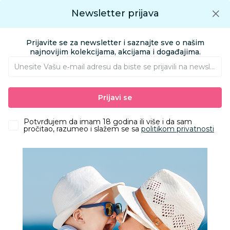
Preuzmite Aksa aplikaciju
Newsletter prijava
Google play
Aksa APP
0
0
Preuzmite besplatno Aksa Aplikaciju
App store
Prijavite se za newsletter i saznajte sve o našim
Pronađi proizvod
najnovijim kolekcijama, akcijama i događajima.
Unesite Vašu e‑mail adresu da biste se prijavili na newsletter.
AKSA
Proizvodi
Odeća
Odeća za decu
Kupaći kostimi
Prijavi se
Lillo&Pippo bokserice za kupanje, dečaci
Potvrđujem da imam 18 godina ili više i da sam
pročitao, razumeo i slažem se sa
politikom privatnosti
50
%