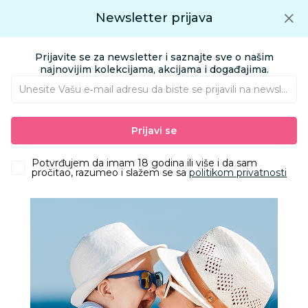
Preuzmite Aksa aplikaciju
Newsletter prijava
Google play
Aksa APP
0
0
Preuzmite besplatno Aksa Aplikaciju
App store
Prijavite se za newsletter i saznajte sve o našim
Pronađi proizvod
najnovijim kolekcijama, akcijama i događajima.
Unesite Vašu e‑mail adresu da biste se prijavili na newsletter.
AKSA
Proizvodi
Odeća
Odeća za decu
Kupaći kostimi
Prijavi se
Lillo&Pippo bokserice za kupanje, dečaci
Potvrđujem da imam 18 godina ili više i da sam
pročitao, razumeo i slažem se sa
politikom privatnosti
50
%