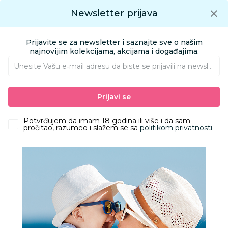
Preuzmite Aksa aplikaciju
Newsletter prijava
Google play
Aksa APP
0
0
Preuzmite besplatno Aksa Aplikaciju
App store
Prijavite se za newsletter i saznajte sve o našim
Pronađi proizvod
najnovijim kolekcijama, akcijama i događajima.
Unesite Vašu e‑mail adresu da biste se prijavili na newsletter.
AKSA
Proizvodi
Odeća
Odeća za decu
Kupaći kostimi
Prijavi se
Stamion kupaći Stitch, dečaci
Potvrđujem da imam 18 godina ili više i da sam
pročitao, razumeo i slažem se sa
politikom privatnosti