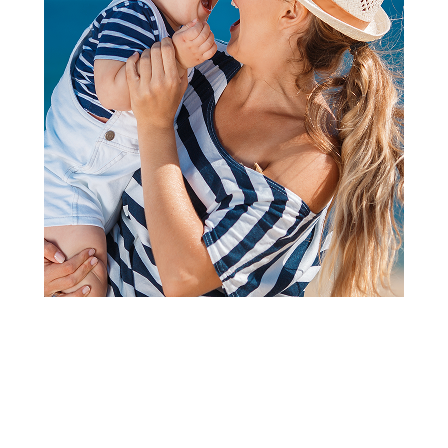
Kupaći kostimi
Stamion kupaći Stitch, dečaci
Šifra proizvoda:
A105922
1.790,00
RSD
Obavesti me kada se promeni cena