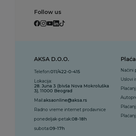
Follow us
AKSA D.O.O.
Plaća
Načini 
Telefon:
011/422-0-415
Uslovi 
Lokacija:
28. Juna 3 (bivša Nova Mokroluška
Plaćan
3), 11000 Beograd
Autopr
Mail:
aksaonline@aksa.rs
Plaćan
Radno vreme internet prodavnice
Plaćanj
ponedeljak-petak:
08-18h
subota:
09-17h