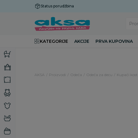
Status porudžbina
Plaćanje do 9 rata!
Pro
KATEGORIJE
AKCIJE
PRVA KUPOVINA
AKSA
Proizvodi
Odeća
Odeća za decu
Kupaći kost