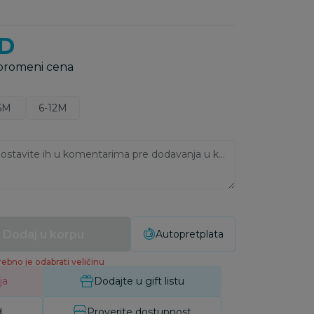
D
 promeni cena
6M
6-12M
Ukoliko imate napomene, ostavite ih u komentarima pre dodavanja u korpu:
Dodaj u korpu
Autopretplata
ebno je odabrati veličinu
ja
Dodajte u gift listu
d
Proverite dostupnost