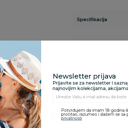
Specifikacija
Opis
Pronađite u prodavnic
Newsletter prijava
Prijavite se za newsletter i sazn
najnovijim kolekcijama, akcijam
Kupovina bez rizika:
odustajanje od kupov
proizvoda.
Potvrđujem da imam 18 godina ili
pročitao, razumeo i slažem se sa
privatnosti
Za porudžbine vrednos
porudžbine vrednosti