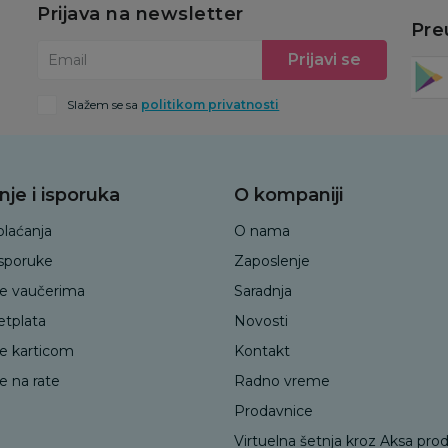
Prijava na newsletter
Pre
Prijavi se
Email
Slažem se sa
politikom privatnosti
nje i isporuka
O kompaniji
plaćanja
O nama
isporuke
Zaposlenje
je vaučerima
Saradnja
etplata
Novosti
je karticom
Kontakt
e na rate
Radno vreme
Prodavnice
Virtuelna šetnja kroz Aksa pro