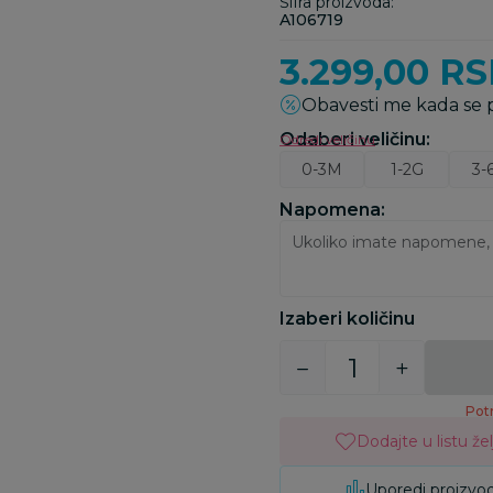
Šifra proizvoda:
A106719
3.299,00
RS
Obavesti me kada se
Odaberi veličinu
:
Odredi veličinu
0-3M
1-2G
3-
Napomena:
Izaberi količinu
Potr
Dodajte u listu žel
Uporedi proizvo