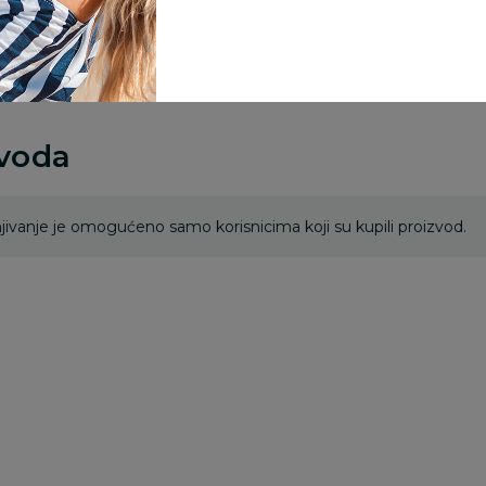
rsd.
zvoda
ivanje je omogućeno samo korisnicima koji su kupili proizvod.