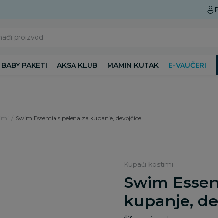
Preuzmite Aksa aplikaciju
P
nađi proizvod
BABY PAKETI
AKSA KLUB
MAMIN KUTAK
E-VAUČERI
imi
Swim Essentials pelena za kupanje, devojčice
Kupaći kostimi
Swim Essent
kupanje, de