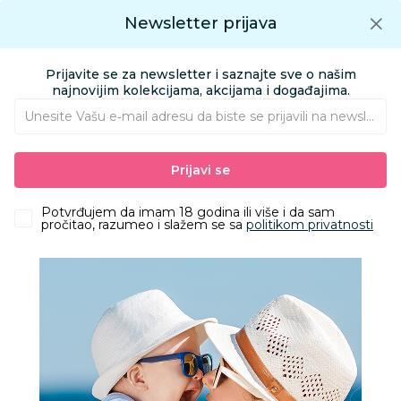
Preuzmite Aksa aplikaciju
Newsletter prijava
Google play
Aksa APP
0
0
Preuzmite besplatno Aksa Aplikaciju
App store
Prijavite se za newsletter i saznajte sve o našim
Pronađi proizvod
najnovijim kolekcijama, akcijama i događajima.
Unesite Vašu e‑mail adresu da biste se prijavili na newsletter.
AKSA
Proizvodi
Kozmetika i nega
Kozmetika za bebe i decu
Prijavi se
Kupke i šamponi
Johnson Baby Kupka Top To Toe 2U1 500Ml
Potvrđujem da imam 18 godina ili više i da sam
pročitao, razumeo i slažem se sa
politikom privatnosti
35
%