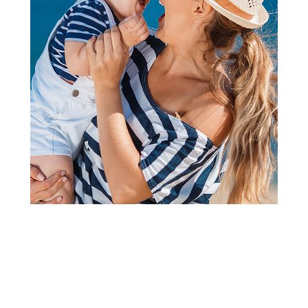
Kupke i šamponi
Johnson Baby Kupka Top To
Toe 2U1 500Ml
Šifra proizvoda:
A068215
Barkod:
3574661530697
Šifra modela:
A068215
Johnson Baby Kupka Top To Toe 2U1 500Ml Johnsons Top-
to-Toe kupka nežno čisti kosu i koren glave