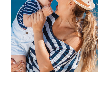
Kupke i šamponi
Chicco Natural Sensation
kupka 500ml
Šifra proizvoda:
A075975
Barkod:
8058664163724
Šifra modela:
A075975
Chicco Natural Sensation kupka 500ml Chicco Natural
Sensation kupka 500ml je idealna za bebe od prvog dana