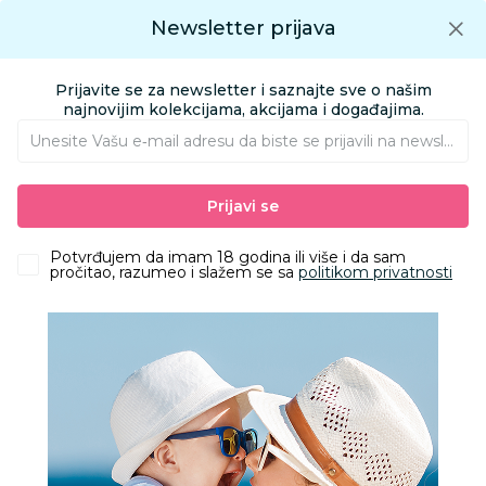
Preuzmite Aksa aplikaciju
Newsletter prijava
Google play
Aksa APP
0
0
Preuzmite besplatno Aksa Aplikaciju
App store
Prijavite se za newsletter i saznajte sve o našim
Pronađi proizvod
najnovijim kolekcijama, akcijama i događajima.
Unesite Vašu e‑mail adresu da biste se prijavili na newsletter.
AKSA
Proizvodi
Kozmetika i nega
Kozmetika za bebe i decu
Prijavi se
Kupke i šamponi
Chicco Natural Sensation kupka 500ml
Potvrđujem da imam 18 godina ili više i da sam
pročitao, razumeo i slažem se sa
politikom privatnosti