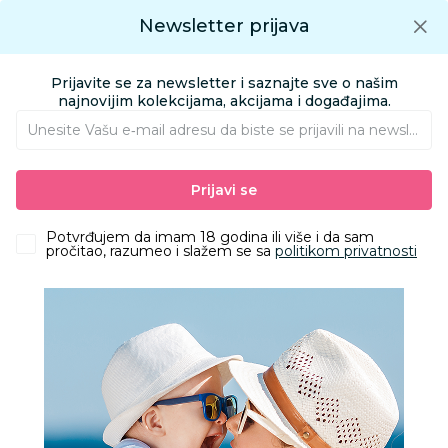
Preuzmite Aksa aplikaciju
Newsletter prijava
Google play
Aksa APP
0
0
Preuzmite besplatno Aksa Aplikaciju
App store
Prijavite se za newsletter i saznajte sve o našim
Pronađi proizvod
najnovijim kolekcijama, akcijama i događajima.
Unesite Vašu e‑mail adresu da biste se prijavili na newsletter.
AKSA
Proizvodi
Ishrana
Laže i glodalice
Laže i dodaci
Prijavi se
Avent var sthr air noćna 6-18m bird/butterfly 2kom
Potvrđujem da imam 18 godina ili više i da sam
pročitao, razumeo i slažem se sa
politikom privatnosti
20
%