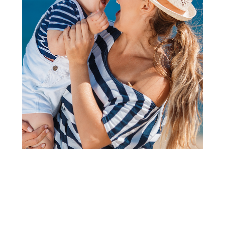
Laže i dodaci
Avent var sthr air noćna 6-18m
bird/butterfly 2kom
Šifra proizvoda:
A102378
Barkod:
8720689042529
Šifra modela:
A102378
Visina popusta uz loyality karticu zavisi od nivoa
članstva u Aksa klubu.