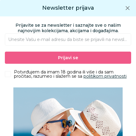
Preuzmite Aksa aplikaciju
Newsletter prijava
Google play
Aksa APP
0
0
Preuzmite besplatno Aksa Aplikaciju
App store
Prijavite se za newsletter i saznajte sve o našim
Pronađi proizvod
najnovijim kolekcijama, akcijama i događajima.
Unesite Vašu e‑mail adresu da biste se prijavili na newsletter.
AKSA
Proizvodi
Nameštaj i oprema za bebe
Prijavi se
Ljuljaške i ležaljke za bebe i decu
Ležaljke
Chicco ležaljka Mia, Fossil
Potvrđujem da imam 18 godina ili više i da sam
pročitao, razumeo i slažem se sa
politikom privatnosti