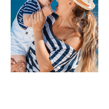
2
3
4
5
1
Ležaljke
Chicco ležaljka Mia, Fossil
Šifra proizvoda:
A106419
Barkod:
8058664194803
Šifra modela:
A106419
Chicco je jedan od vodećih brendova na svetskom tržištu
proizvoda za bebe i decu i jedan je od deset najprodavanjih
italijanskih brendova u svetu.
Vidi više