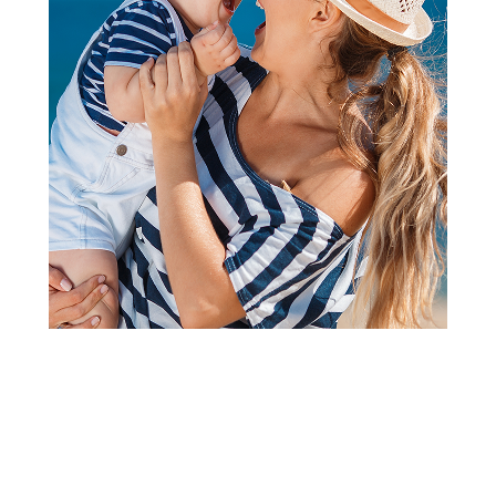
Lutke
HK Mini lutka sirena sa bebom
(1
recenzija
)
Šifra proizvoda:
A082097
Barkod:
8600334932569
Šifra modela:
A082097
HK Mini lutka sirena sa bebom, prelepa lukta sirena sa
bebom sirenom, idealn set za sve devojčice koje vole