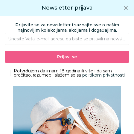
Preuzmite Aksa aplikaciju
Newsletter prijava
Google play
Aksa APP
0
0
Preuzmite besplatno Aksa Aplikaciju
App store
Prijavite se za newsletter i saznajte sve o našim
Pronađi proizvod
najnovijim kolekcijama, akcijama i događajima.
Unesite Vašu e‑mail adresu da biste se prijavili na newsletter.
AKSA
Proizvodi
Igračke i knjižara
Igračke za decu - Dečije igračke
Prijavi se
Lutke
HK Mini lutka sirena sa bebom
Potvrđujem da imam 18 godina ili više i da sam
pročitao, razumeo i slažem se sa
politikom privatnosti