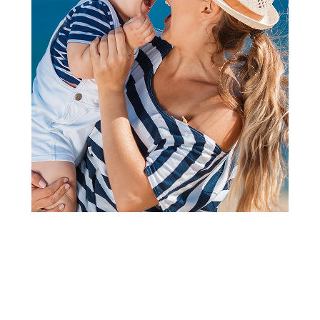
Lutke
Dora Explorer Bbd Bestfriend
dora
Šifra proizvoda:
A100477
Barkod:
681147091719
Šifra modela:
A100477
Visina popusta uz loyality karticu zavisi od nivoa
članstva u Aksa klubu.