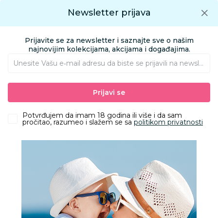
Preuzmite Aksa aplikaciju
Newsletter prijava
Google play
Aksa APP
0
0
Preuzmite besplatno Aksa Aplikaciju
App store
Prijavite se za newsletter i saznajte sve o našim
Pronađi proizvod
najnovijim kolekcijama, akcijama i događajima.
Unesite Vašu e‑mail adresu da biste se prijavili na newsletter.
AKSA
Proizvodi
Igračke i knjižara
Igračke za decu - Dečije igračke
Prijavi se
Lutke
Dora Explorer Bbd Bestfriend dora
Potvrđujem da imam 18 godina ili više i da sam
pročitao, razumeo i slažem se sa
politikom privatnosti