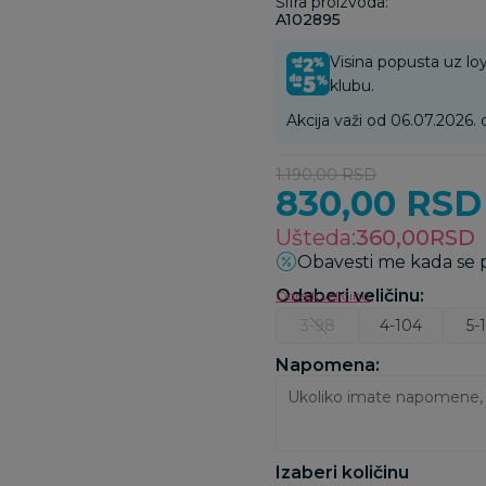
Šifra proizvoda:
A102895
Visina popusta uz loy
klubu.
Akcija važi od 06.07.2026.
1.190,00
RSD
830,00
RSD
Ušteda:
360,00
RSD
Obavesti me kada se
Odaberi veličinu
:
Odredi veličinu
3-98
4-104
5-
Napomena:
Izaberi količinu