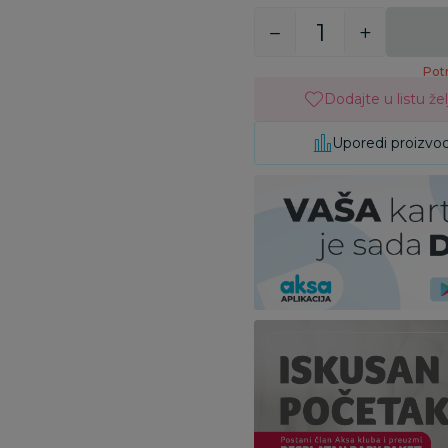
Potr
Dodajte u listu žel
Uporedi proizvo