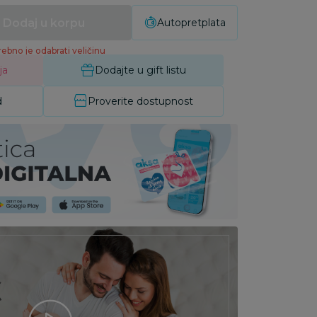
Dodaj u korpu
Autopretplata
ebno je odabrati veličinu
ja
Dodajte u gift listu
d
Proverite dostupnost