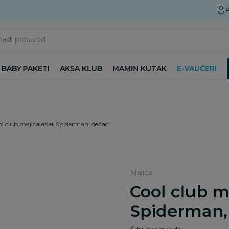
Preuzmite Aksa aplikaciju
P
nađi proizvod
BABY PAKETI
AKSA KLUB
MAMIN KUTAK
E-VAUČERI
l club majica atlet Spiderman, dečaci
Majice
Cool club m
Spiderman,