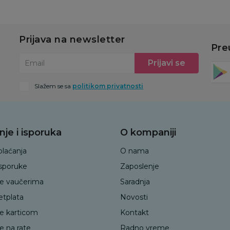
Prijava na newsletter
Pre
Prijavi se
Email
Slažem se sa
politikom privatnosti
nje i isporuka
O kompaniji
plaćanja
O nama
isporuke
Zaposlenje
je vaučerima
Saradnja
etplata
Novosti
je karticom
Kontakt
e na rate
Radno vreme