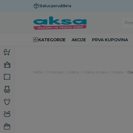
Status porudžbina
Plaćanje do 9 rata!
Pro
KATEGORIJE
AKCIJE
PRVA KUPOVINA
AKSA
Proizvodi
Odeća
Odeća za decu
Majice
Coo
30
%