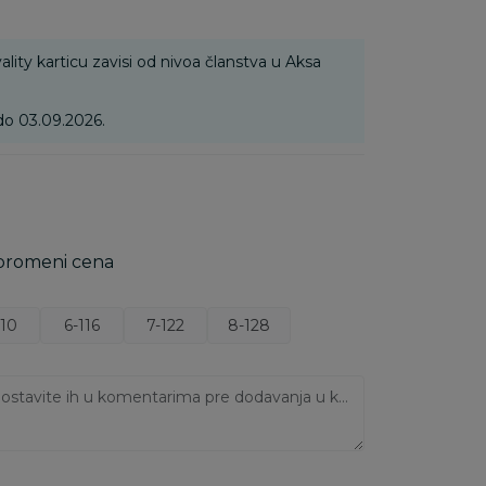
ality karticu zavisi od nivoa članstva u Aksa
 do 03.09.2026.
 promeni cena
110
6-116
7-122
8-128
Ukoliko imate napomene, ostavite ih u komentarima pre dodavanja u korpu: