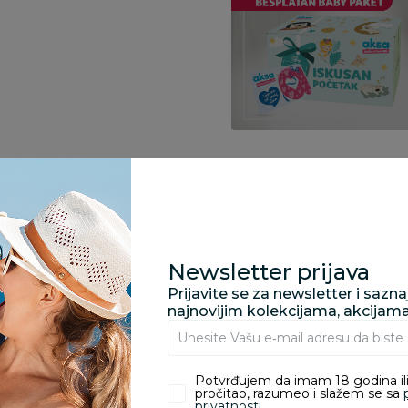
Specifikacija
Newsletter prijava
Pronađite u prodavnic
Prijavite se za newsletter i sazn
najnovijim kolekcijama, akcijam
Kupovina bez rizika:
odustajanje od kupov
Potvrđujem da imam 18 godina ili
proizvoda.
pročitao, razumeo i slažem se sa
privatnosti