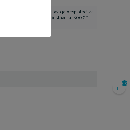
ti 3.500,00 rsd i više dostava je besplatna! Za
 do 3.499,99 rsd troškovi dostave su 300,00
(0)