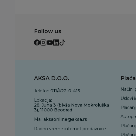
Follow us
AKSA D.O.O.
Plaća
Načini 
Telefon:
011/422-0-415
Uslovi 
Lokacija:
28. Juna 3 (bivša Nova Mokroluška
Plaćan
3), 11000 Beograd
Autopr
Mail:
aksaonline@aksa.rs
Plaćan
Radno vreme internet prodavnice
Plaćanj