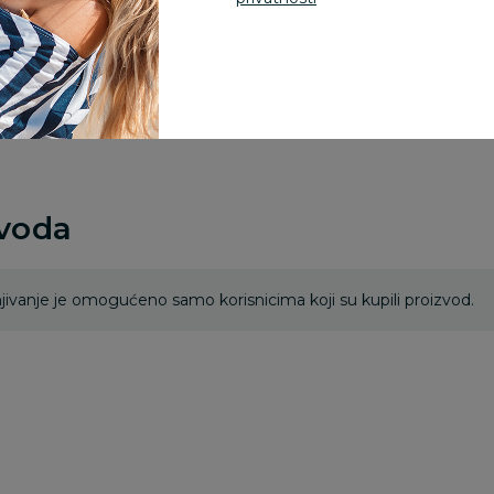
Za porudžbine vrednos
porudžbine vrednosti
rsd.
zvoda
ivanje je omogućeno samo korisnicima koji su kupili proizvod.