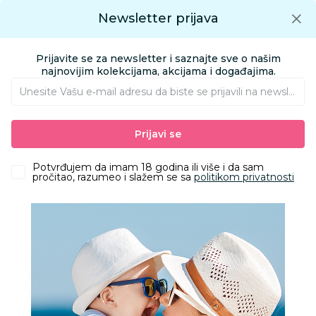
Preuzmite Aksa aplikaciju
Newsletter prijava
Google play
Aksa APP
0
0
Preuzmite besplatno Aksa Aplikaciju
App store
Prijavite se za newsletter i saznajte sve o našim
Pronađi proizvod
najnovijim kolekcijama, akcijama i događajima.
Unesite Vašu e‑mail adresu da biste se prijavili na newsletter.
AKSA
Proizvodi
Odeća
Odeća za decu
Majice
Prijavi se
Lillo&Pippo majica kr, devojčice
Potvrđujem da imam 18 godina ili više i da sam
pročitao, razumeo i slažem se sa
politikom privatnosti
30
%