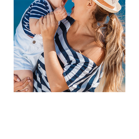
Majice
Lillo&Pippo majica kr,
devojčice
Šifra proizvoda:
A091580
Visina popusta uz loyality karticu zavisi od nivoa
članstva u Aksa klubu.
Akcija važi od 06.07.2026. do 03.09.2026.