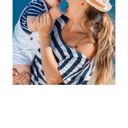
Majice
Lillo&Pippo polo majica,
unisex
Šifra proizvoda:
A093281
Visina popusta uz loyality karticu zavisi od nivoa
članstva u Aksa klubu.
Akcija važi od 06.07.2026. do 03.09.2026.