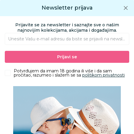
Preuzmite Aksa aplikaciju
Newsletter prijava
Google play
Aksa APP
0
0
Preuzmite besplatno Aksa Aplikaciju
App store
Prijavite se za newsletter i saznajte sve o našim
Pronađi proizvod
najnovijim kolekcijama, akcijama i događajima.
Unesite Vašu e‑mail adresu da biste se prijavili na newsletter.
AKSA
Proizvodi
Odeća
Odeća za decu
Majice
Prijavi se
Lillo&Pippo polo majica, unisex
Potvrđujem da imam 18 godina ili više i da sam
pročitao, razumeo i slažem se sa
politikom privatnosti
40
%