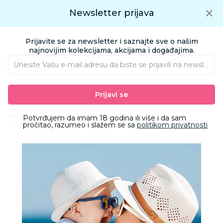
Preuzmite Aksa aplikaciju
Newsletter prijava
Google play
Aksa APP
0
0
Preuzmite besplatno Aksa Aplikaciju
App store
Prijavite se za newsletter i saznajte sve o našim
Pronađi proizvod
najnovijim kolekcijama, akcijama i događajima.
Unesite Vašu e‑mail adresu da biste se prijavili na newsletter.
AKSA
Proizvodi
Kozmetika i nega
Kozmetika za mame
Prijavi se
Nega lica
Micelarne vode
Avene termalna voda 150ml
Potvrđujem da imam 18 godina ili više i da sam
pročitao, razumeo i slažem se sa
politikom privatnosti