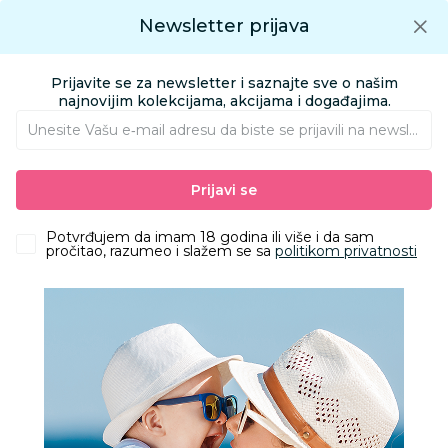
Preuzmite Aksa aplikaciju
Newsletter prijava
Google play
Aksa APP
0
0
Preuzmite besplatno Aksa Aplikaciju
App store
Prijavite se za newsletter i saznajte sve o našim
Pronađi proizvod
najnovijim kolekcijama, akcijama i događajima.
Unesite Vašu e‑mail adresu da biste se prijavili na newsletter.
AKSA
Proizvodi
Ishrana
Hrana za bebe i decu
Mlečne formule
Prijavi se
Mlečna formula specijalna
Aptamil tečno mleko 1 200ml
Potvrđujem da imam 18 godina ili više i da sam
pročitao, razumeo i slažem se sa
politikom privatnosti