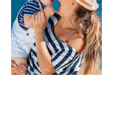
Mlečna formula specijalna
Aptamil tečno mleko 1 200ml
(1
recenzija
)
Šifra proizvoda:
A051523
Barkod:
8716900559129
Šifra modela:
A051523
Tečna formula spremna za upotrebu. Pogodno za upotrebu
od rođenja do 6. meseca starosti.