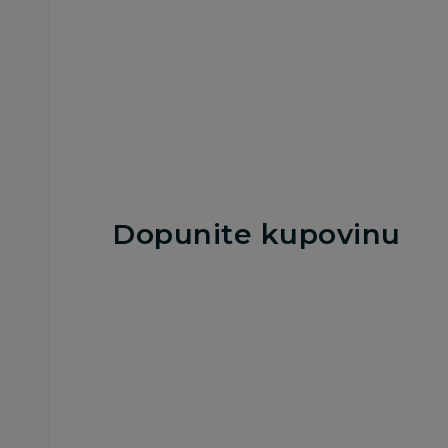
Dodaj u korpu
Dodaj u korp
Dopunite kupovinu