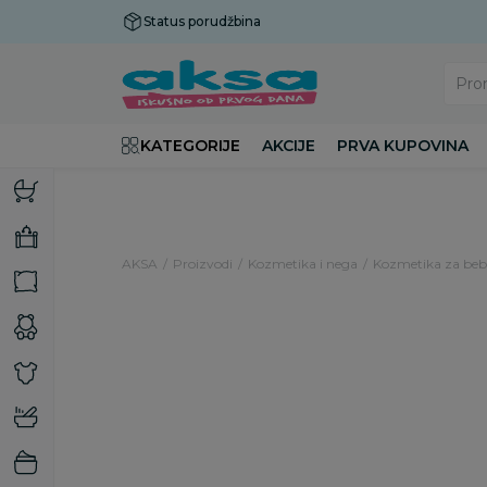
Status porudžbina
Plaćanje do 9 rata!
Pro
KATEGORIJE
AKCIJE
PRVA KUPOVINA
AKSA
Proizvodi
Kozmetika i nega
Kozmetika za bebe