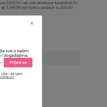
ti 3.500,00 rsd i više dostava je besplatna! Za
 do 3.499,99 rsd troškovi dostave su 300,00
ajte sve o našim
a i događajima.
Prijavi se
Unesite Vašu e‑mail adresu da biste se prijavili na newsletter.
 više i da sam
politikom