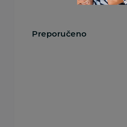
Preporučeno
Mleka, losioni i ulja
Mleka, losioni i ulja
Bioderma baby
Bioderma gel za
krema protiv
kupanje, 200 ml
temenjače 40ml
1.719,00
RSD
1.699,00
RSD