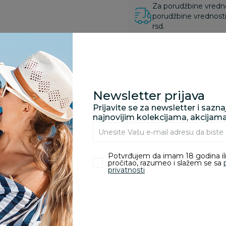
Za porudžbine vrednos
porudžbine vrednosti
rsd.
zvoda
Newsletter prijava
Prijavite se za newsletter i sazn
najnovijim kolekcijama, akcijam
nika koji su kupili proizvod.
Potvrđujem da imam 18 godina ili
pročitao, razumeo i slažem se sa
Tamara Jović
Tijana Sipos
privatnosti
01.09.2025. 16:53
04.05.2023. 16:45
ep
Idealan za osetljivu kozu.
Predivniog mirisa