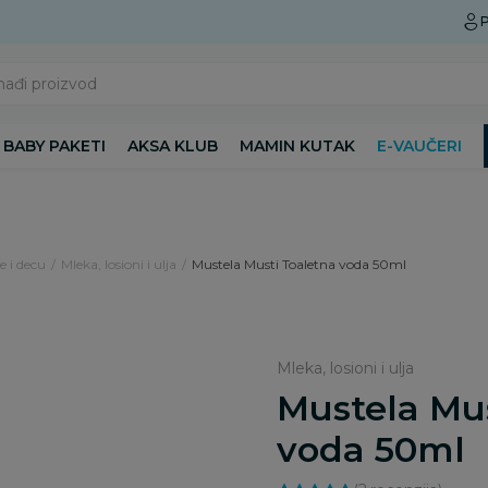
Preuzmite Aksa aplikaciju
P
nađi proizvod
BABY PAKETI
AKSA KLUB
MAMIN KUTAK
E-VAUČERI
 i decu
Mleka, losioni i ulja
Mustela Musti Toaletna voda 50ml
Mleka, losioni i ulja
Mustela Mus
voda 50ml