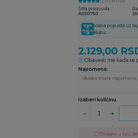
(2
recenzija
)
Šifra proizvoda:
Ba
A050750
35
Visina popusta uz loy
klubu.
2.129,00
RS
Obavesti me kada se
Napomena:
Izaberi količinu
Dodajte u listu žel