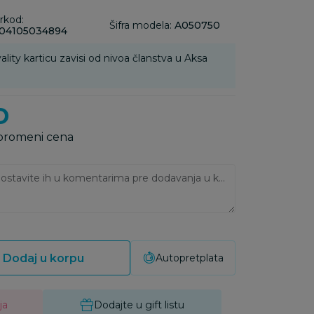
rkod:
Šifra modela:
A050750
04105034894
ality karticu zavisi od nivoa članstva u Aksa
D
 promeni cena
Ukoliko imate napomene, ostavite ih u komentarima pre dodavanja u korpu:
Dodaj u korpu
Autopretplata
ja
Dodajte u gift listu