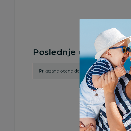
Poslednje ocene proi
Prikazane ocene dobijene su isključivo od koris
Prel