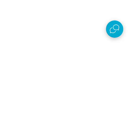
Preuzmi aplikaciju
AKSA D.O.O.
Plaćanje i isporuka
O kompaniji
Online prodaja