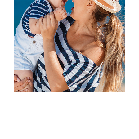
Mozgalice i kvizovi
Pikom edukativne puzzle 5714
Šifra proizvoda:
A019729
Barkod:
9788660571146
Šifra modela:
A019729
Sadržaj: 2 mega puzzle od po 9 delova sa elementima za
umetanje po obliku i veličini. Pored slaganja i umetanja deca
se upoznaju sa bojama, oblicima, brojevima i veličinama.
Vidi više