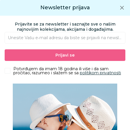
Preuzmite Aksa aplikaciju
Newsletter prijava
Google play
Aksa APP
0
0
Preuzmite besplatno Aksa Aplikaciju
App store
Prijavite se za newsletter i saznajte sve o našim
Pronađi proizvod
najnovijim kolekcijama, akcijama i događajima.
Unesite Vašu e‑mail adresu da biste se prijavili na newsletter.
AKSA
Proizvodi
Igračke i knjižara
Knjižara
Mozgalice i kvizovi
Prijavi se
Pikom edukativne puzzle 5714
Potvrđujem da imam 18 godina ili više i da sam
pročitao, razumeo i slažem se sa
politikom privatnosti