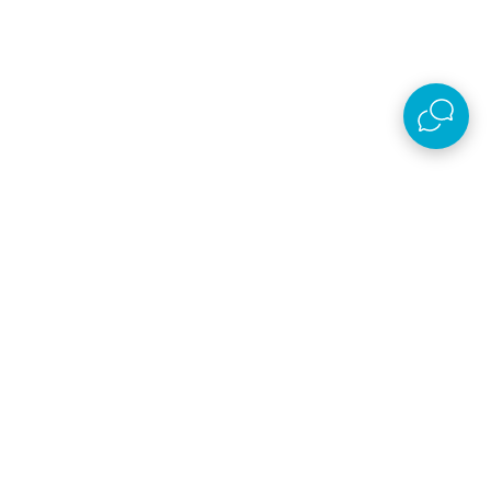
Preuzmi aplikaciju
AKSA D.O.O.
Plaćanje i isporuka
O kompaniji
Online prodaja