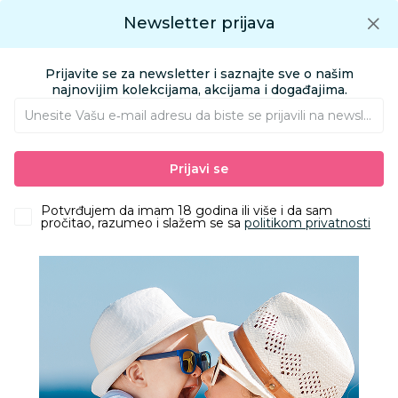
Preuzmite Aksa aplikaciju
Newsletter prijava
Google play
Aksa APP
0
0
Preuzmite besplatno Aksa Aplikaciju
App store
Prijavite se za newsletter i saznajte sve o našim
Pronađi proizvod
najnovijim kolekcijama, akcijama i događajima.
Unesite Vašu e‑mail adresu da biste se prijavili na newsletter.
AKSA
Proizvodi
Igračke i knjižara
Igračke za bebe
Prijavi se
Muzičke igračke za bebe
Hk Mini muzička igračka
Potvrđujem da imam 18 godina ili više i da sam
pročitao, razumeo i slažem se sa
politikom privatnosti