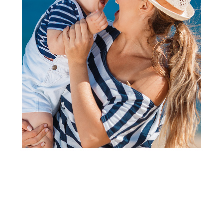
Muzičke igračke za bebe
Hk Mini muzička igračka
Šifra proizvoda:
A090539
Barkod:
8600334995526
Šifra modela:
A090539
Visina popusta uz loyality karticu zavisi od nivoa
članstva u Aksa klubu.