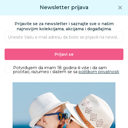
Preuzmite Aksa aplikaciju
Newsletter prijava
Google play
Aksa APP
0
0
Preuzmite besplatno Aksa Aplikaciju
App store
Prijavite se za newsletter i saznajte sve o našim
Pronađi proizvod
najnovijim kolekcijama, akcijama i događajima.
Unesite Vašu e‑mail adresu da biste se prijavili na newsletter.
AKSA
Proizvodi
Igračke i knjižara
Igračke za decu - Dečije igračke
Prijavi se
Nakit i šminka
Martinelia World lak za nokte sa šljok. 4.6ml 3507
Potvrđujem da imam 18 godina ili više i da sam
pročitao, razumeo i slažem se sa
politikom privatnosti