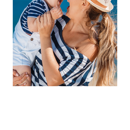
Nakit i šminka
Martinelia World lak za nokte
sa šljok. 4.6ml 3507
Šifra proizvoda:
A107277
Barkod:
8436609395865
Šifra modela:
A107277
Dobija se 1 kom