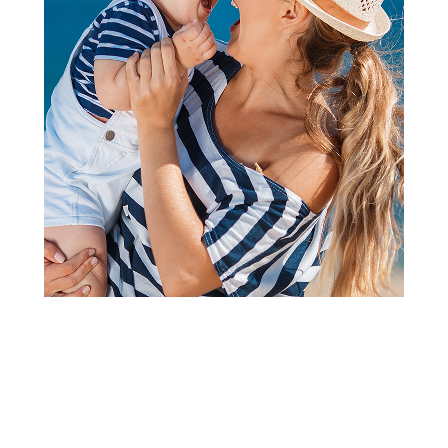
Nakit i šminka
Martinelia World veštački
nokti 10/1 35080
Šifra proizvoda:
A107281
Barkod:
8436609395919
Šifra modela:
A107281
Dobija se 1 pakovanje