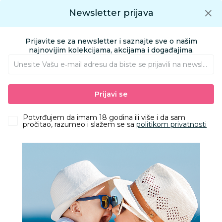
Preuzmite Aksa aplikaciju
Newsletter prijava
Google play
Aksa APP
0
0
Preuzmite besplatno Aksa Aplikaciju
App store
Prijavite se za newsletter i saznajte sve o našim
Pronađi proizvod
najnovijim kolekcijama, akcijama i događajima.
Unesite Vašu e‑mail adresu da biste se prijavili na newsletter.
AKSA
Proizvodi
Igračke i knjižara
Igračke za decu - Dečije igračke
Prijavi se
Nakit i šminka
Martinelia World veštački nokti 10/1 35080
Potvrđujem da imam 18 godina ili više i da sam
pročitao, razumeo i slažem se sa
politikom privatnosti