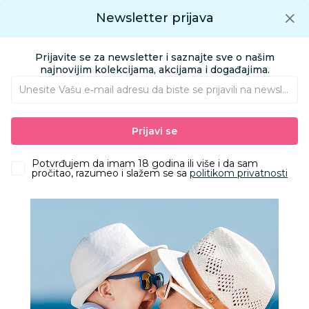
Preuzmite Aksa aplikaciju
Newsletter prijava
Google play
Aksa APP
0
0
Preuzmite besplatno Aksa Aplikaciju
App store
Prijavite se za newsletter i saznajte sve o našim
Pronađi proizvod
najnovijim kolekcijama, akcijama i događajima.
Unesite Vašu e‑mail adresu da biste se prijavili na newsletter.
AKSA
Proizvodi
Igračke i knjižara
Igračke za decu - Dečije igračke
Prijavi se
Nakit i šminka
Lakovi za nokte rainbow dani u nedelji
Potvrđujem da imam 18 godina ili više i da sam
pročitao, razumeo i slažem se sa
politikom privatnosti