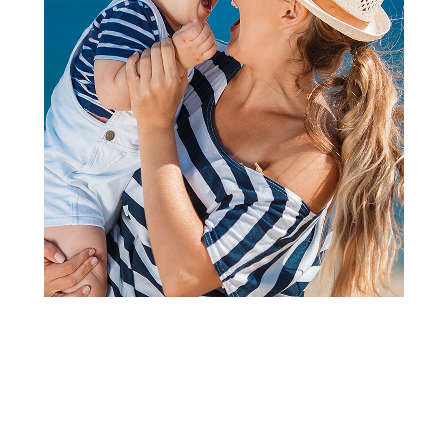
Nakit i šminka
Lakovi za nokte rainbow dani u
nedelji
Šifra proizvoda:
A086286
Barkod:
638241100076
Šifra modela:
A086286
Visina popusta uz loyality karticu zavisi od nivoa
članstva u Aksa klubu.