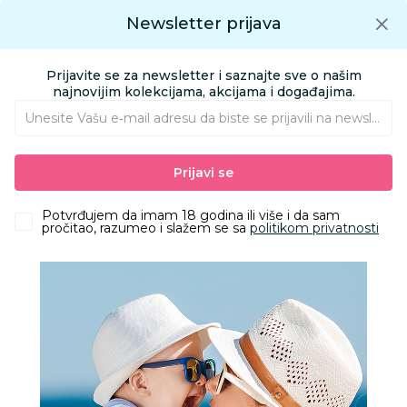
Preuzmite Aksa aplikaciju
Newsletter prijava
Google play
Aksa APP
0
0
Preuzmite besplatno Aksa Aplikaciju
App store
Prijavite se za newsletter i saznajte sve o našim
Pronađi proizvod
najnovijim kolekcijama, akcijama i događajima.
Unesite Vašu e‑mail adresu da biste se prijavili na newsletter.
AKSA
Proizvodi
Igračke i knjižara
Igračke za decu - Dečije igračke
Prijavi se
Nakit i šminka
Cute&Cool kreativni set za bojenje sprej olovka
Potvrđujem da imam 18 godina ili više i da sam
pročitao, razumeo i slažem se sa
politikom privatnosti