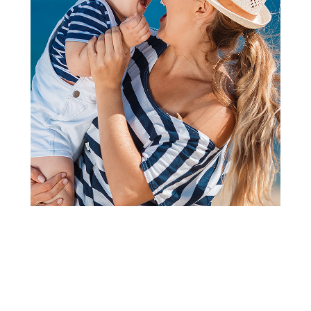
Nakit i šminka
Cute&Cool kreativni set za
bojenje sprej olovka
Šifra proizvoda:
A087991
Barkod:
8606033467999
Šifra modela:
A087991
Visina popusta uz loyality karticu zavisi od nivoa
članstva u Aksa klubu.