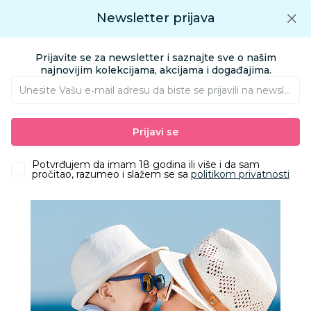
Preuzmite Aksa aplikaciju
Newsletter prijava
Google play
Aksa APP
0
0
Preuzmite besplatno Aksa Aplikaciju
App store
Prijavite se za newsletter i saznajte sve o našim
Pronađi proizvod
najnovijim kolekcijama, akcijama i događajima.
Unesite Vašu e‑mail adresu da biste se prijavili na newsletter.
AKSA
Proizvodi
Odeća
Odeća za decu
Accesseories
Nakit
Prijavi se
Silver line narukvica AP11762-M
Potvrđujem da imam 18 godina ili više i da sam
pročitao, razumeo i slažem se sa
politikom privatnosti