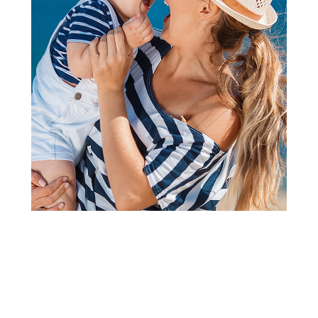
Nakit
Silver line narukvica AP11762-M
Šifra proizvoda:
A051716
Barkod:
8605060102248
Šifra modela:
A051716
Visina popusta uz loyality karticu zavisi od nivoa
članstva u Aksa klubu.