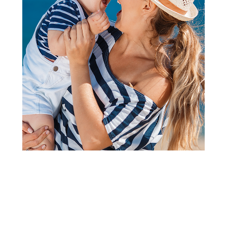
Nakit
Lillo&Pippo set narukvica i
ogrlica
Šifra proizvoda:
A089968
Barkod:
8606033469528
Šifra modela:
A089968
Visina popusta uz loyality karticu zavisi od nivoa
članstva u Aksa klubu.