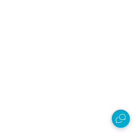
Prijava na newsletter
Email
Prijavi se
Slažem se sa
politikom privatnosti
Preuzmi aplikaciju
AKSA D.O.O.
Plaćanje i isporuka