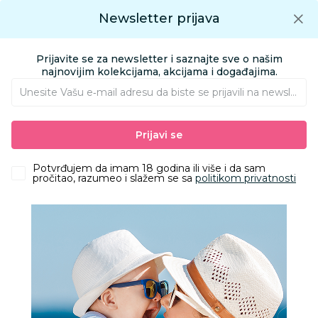
Preuzmite Aksa aplikaciju
Newsletter prijava
Google play
Aksa APP
0
0
Preuzmite besplatno Aksa Aplikaciju
App store
Prijavite se za newsletter i saznajte sve o našim
Pronađi proizvod
najnovijim kolekcijama, akcijama i događajima.
Unesite Vašu e‑mail adresu da biste se prijavili na newsletter.
AKSA
Proizvodi
Odeća
Odeća za decu
Accesseories
Nakit
Prijavi se
Lillo&Pippo set narukvica i ogrlica
Potvrđujem da imam 18 godina ili više i da sam
pročitao, razumeo i slažem se sa
politikom privatnosti