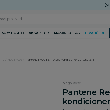
Preuzmite Aksa aplikaciju
P
nađi proizvod
BABY PAKETI
AKSA KLUB
MAMIN KUTAK
E-VAUČERI
ame
Nega kose
Pantene Repair&Protect kondicioner za kosu 275ml
Nega kose
Pantene Re
kondicioner