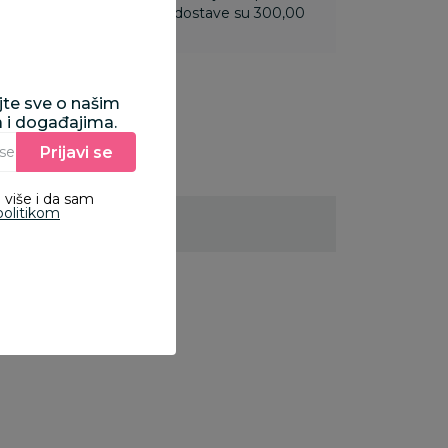
 do 3.499,99 rsd troškovi dostave su 300,00
ajte sve o našim
a i događajima.
Prijavi se
Unesite Vašu e‑mail adresu da biste se prijavili na newsletter.
 više i da sam
politikom
23
%