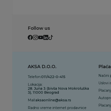
Follow us
AKSA D.O.O.
Plaća
Načini 
Telefon:
011/422-0-415
Uslovi 
Lokacija:
28. Juna 3 (bivša Nova Mokroluška
Plaćan
3), 11000 Beograd
Autopr
Mail:
aksaonline@aksa.rs
Plaćan
Radno vreme internet prodavnice