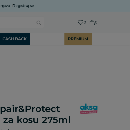
rijava
Uobičajeni rok isporuke je 2 do 7 radnih dana!
Registruj se
P
0
0
CASH BACK
PREMIUM
pair&Protect
 za kosu 275ml