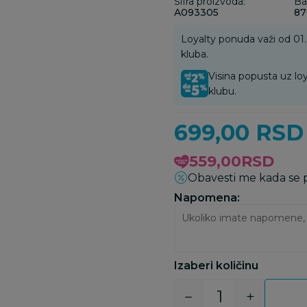
Šifra proizvoda:
Ba
A093305
87
Loyalty ponuda važi od 01
kluba.
Visina popusta uz loy
klubu.
699,00
RSD
559,00
RSD
Obavesti me kada se
Napomena:
Izaberi količinu