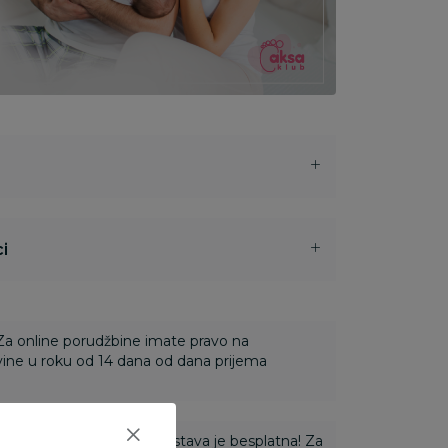
i
 Za online porudžbine imate pravo na
ine u roku od 14 dana od dana prijema
ti 3.500,00 rsd i više dostava je besplatna! Za