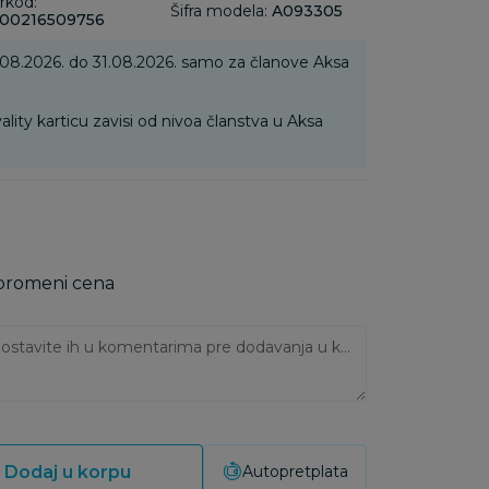
rkod:
Šifra modela:
A093305
00216509756
.08.2026. do 31.08.2026. samo za članove Aksa
ality karticu zavisi od nivoa članstva u Aksa
 promeni cena
Ukoliko imate napomene, ostavite ih u komentarima pre dodavanja u korpu:
Dodaj u korpu
Autopretplata