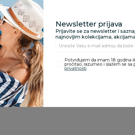
porudžbine vrednosti
rsd.
Newsletter prijava
Prijavite se za newsletter i sazn
najnovijim kolekcijama, akcijam
zvoda
Potvrđujem da imam 18 godina ili
pročitao, razumeo i slažem se sa
ivanje je omogućeno samo korisnicima koji su kupili proizvod.
privatnosti