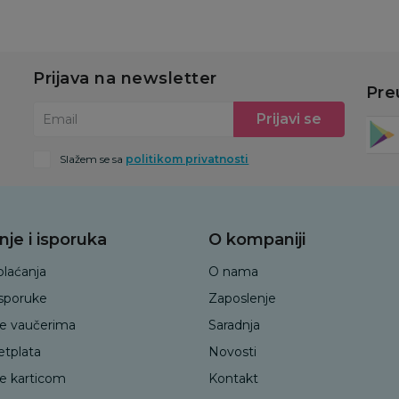
Prijava na newsletter
Pre
Prijavi se
Email
Slažem se sa
politikom privatnosti
nje i isporuka
O kompaniji
plaćanja
O nama
isporuke
Zaposlenje
je vaučerima
Saradnja
etplata
Novosti
je karticom
Kontakt