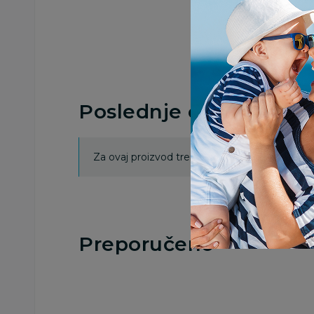
Poslednje ocene proi
Za ovaj proizvod trenutno nema ocena. Ocenj
Preporučeno
21
%