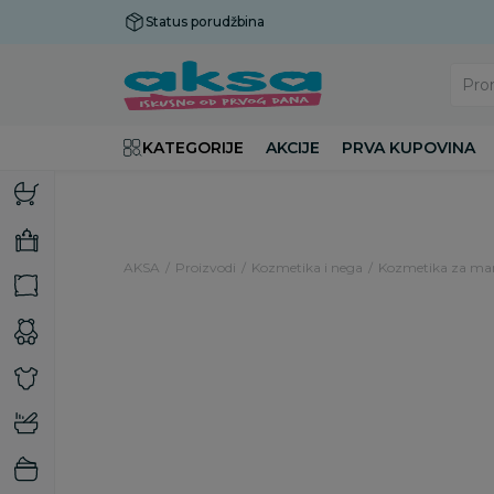
Status porudžbina
Plaćanje do 9 rata!
Pro
KATEGORIJE
AKCIJE
PRVA KUPOVINA
AKSA
Proizvodi
Kozmetika i nega
Kozmetika za m