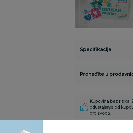
Specifikacija
Pronađite u prodavnic
Kupovina bez rizika:
odustajanje od kupov
proizvoda.
Za porudžbine vrednos