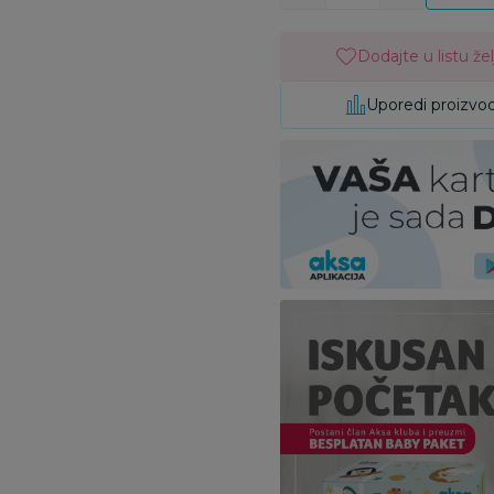
Dodajte u listu žel
Uporedi proizvo