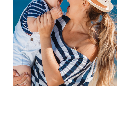
Nega tela
Neutrogena Hydro Boost
Water Gel Za Lice 50Ml
Šifra proizvoda:
A068294
Barkod:
3574661309736
Šifra modela:
A068294
Visina popusta uz loyality karticu zavisi od nivoa
članstva u Aksa klubu.