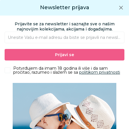
Preuzmite Aksa aplikaciju
Newsletter prijava
Google play
Aksa APP
0
0
Preuzmite besplatno Aksa Aplikaciju
App store
Prijavite se za newsletter i saznajte sve o našim
Pronađi proizvod
najnovijim kolekcijama, akcijama i događajima.
Unesite Vašu e‑mail adresu da biste se prijavili na newsletter.
AKSA
Proizvodi
Kozmetika i nega
Kozmetika za mame
Prijavi se
Nega tela
Neutrogena Hydro Boost Water Gel Za Lice 50Ml
Potvrđujem da imam 18 godina ili više i da sam
pročitao, razumeo i slažem se sa
politikom privatnosti