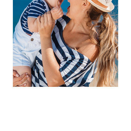
2
3
1
Nehodajuća obuća
Jungle nehodajuća baletanka,
devojčice
Šifra proizvoda:
A092877
Visina popusta uz loyality karticu zavisi od nivoa
članstva u Aksa klubu.