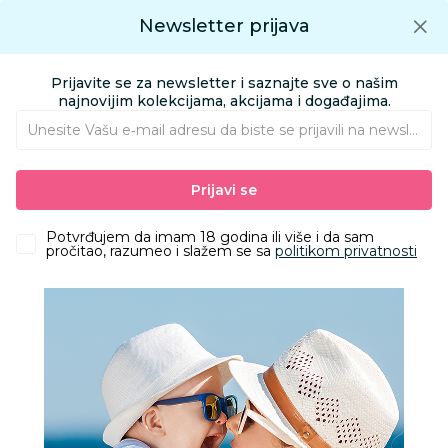
Preuzmite Aksa aplikaciju
Newsletter prijava
Google play
Aksa APP
0
0
Preuzmite besplatno Aksa Aplikaciju
App store
Prijavite se za newsletter i saznajte sve o našim
Pronađi proizvod
najnovijim kolekcijama, akcijama i događajima.
Unesite Vašu e‑mail adresu da biste se prijavili na newsletter.
AKSA
Proizvodi
Obuća
Nehodajuća obuća
Prijavi se
Jungle nehodajuća baletanka, devojčice
Potvrđujem da imam 18 godina ili više i da sam
pročitao, razumeo i slažem se sa
politikom privatnosti