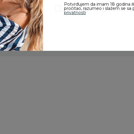
Potvrđujem da imam 18 godina ili
pročitao, razumeo i slažem se sa
privatnosti
zvoda
nika koji su kupili proizvod.
Nevena Milosavljevic
25.02.2026. 16:26
Presladak neseser