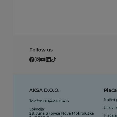
Follow us
AKSA D.O.O.
Plaća
Načini 
Telefon:
011/422-0-415
Uslovi 
Lokacija:
28. Juna 3 (bivša Nova Mokroluška
Plaćan