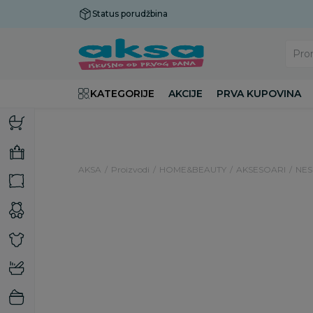
Status porudžbina
Plaćanje do 9 rata!
Pro
KATEGORIJE
AKCIJE
PRVA KUPOVINA
AKSA
Proizvodi
HOME&BEAUTY
AKSESOARI
NES