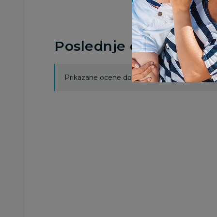
Poslednje ocene proi
Prikazane ocene dobijene su isključivo od koris