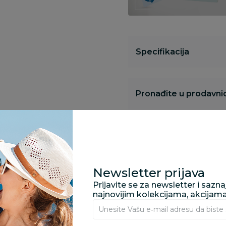
Specifikacija
Pronađite u prodavnic
Kupovina bez rizika:
odustajanje od kupov
proizvoda.
Newsletter prijava
Prijavite se za newsletter i sazn
Za porudžbine vrednos
najnovijim kolekcijama, akcijam
porudžbine vrednosti
rsd.