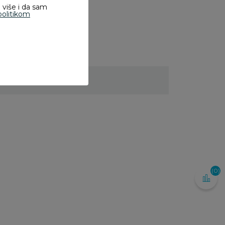
 više i da sam
politikom
(0)