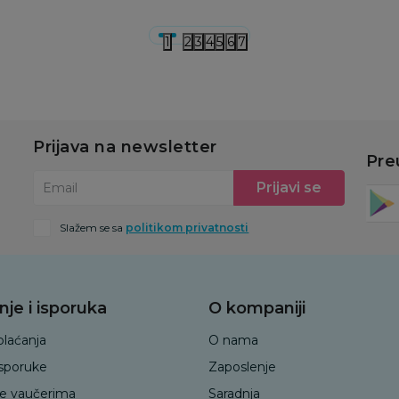
1
2
3
4
5
6
7
Prijava na newsletter
Pre
Prijavi se
Email
Slažem se sa
politikom privatnosti
nje i isporuka
O kompaniji
plaćanja
O nama
isporuke
Zaposlenje
je vaučerima
Saradnja