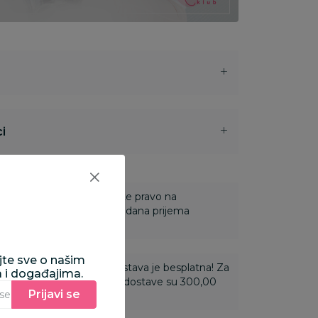
i
 Za online porudžbine imate pravo na
ine u roku od 14 dana od dana prijema
ajte sve o našim
ti 3.500,00 rsd i više dostava je besplatna! Za
a i događajima.
 do 3.499,99 rsd troškovi dostave su 300,00
Prijavi se
Unesite Vašu e‑mail adresu da biste se prijavili na newsletter.