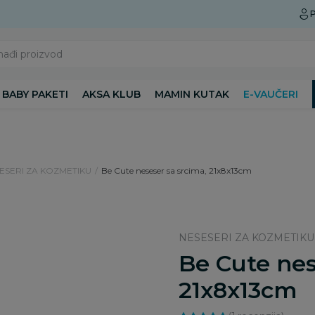
Preuzmite Aksa aplikaciju
P
nađi proizvod
BABY PAKETI
AKSA KLUB
MAMIN KUTAK
E-VAUČERI
ESERI ZA KOZMETIKU
Be Cute neseser sa srcima, 21x8x13cm
NESESERI ZA KOZMETIKU
Be Cute nes
21x8x13cm