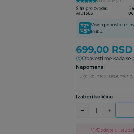
(1
recenzija
)
Šifra proizvoda:
Ba
A101385
86
Visina popusta uz loy
klubu.
699,00
RSD
Obavesti me kada se
Napomena:
Izaberi količinu
Dodajte u listu žel