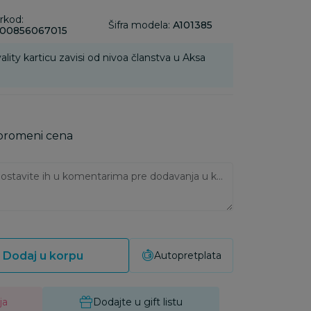
rkod:
Šifra modela:
A101385
00856067015
ality karticu zavisi od nivoa članstva u Aksa
 promeni cena
Ukoliko imate napomene, ostavite ih u komentarima pre dodavanja u korpu:
Dodaj u korpu
Autopretplata
ja
Dodajte u gift listu