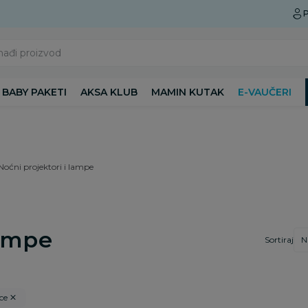
Preuzmite Aksa aplikaciju
P
nađi proizvod
BABY PAKETI
AKSA KLUB
MAMIN KUTAK
E-VAUČERI
Noćni projektori i lampe
lampe
Sortiraj
ce