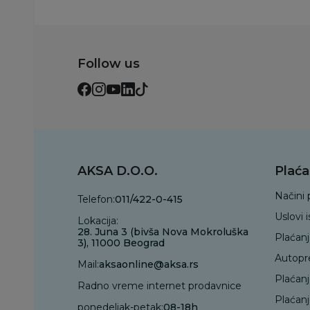
Follow us
AKSA D.O.O.
Plaća
Načini 
Telefon:
011/422-0-415
Uslovi 
Lokacija:
28. Juna 3 (bivša Nova Mokroluška
Plaćan
3), 11000 Beograd
Autopr
Mail:
aksaonline@aksa.rs
Plaćan
Radno vreme internet prodavnice
Plaćanj
ponedeljak-petak:
08-18h