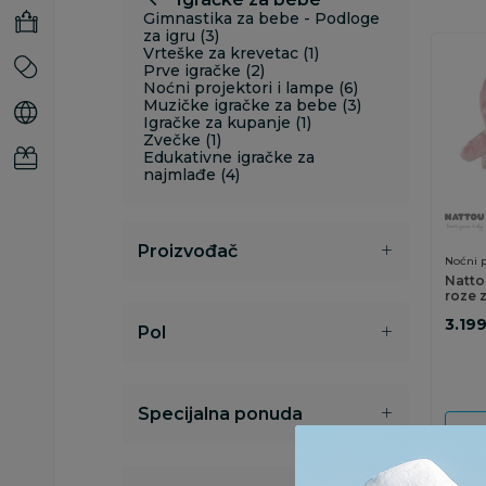
Gimnastika za bebe - Podloge
za igru (3)
Vrteške za krevetac (1)
Prve igračke (2)
Noćni projektori i lampe (6)
Muzičke igračke za bebe (3)
Igračke za kupanje (1)
Zvečke (1)
Edukativne igračke za
najmlađe (4)
Proizvođač
Noćni p
Natto
roze 
3.19
Pol
Specijalna ponuda
D