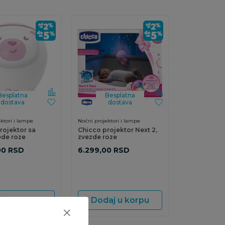
Besplatna
Besplatna
dostava
dostava
ktori i lampe
Noćni projektori i lampe
rojektor sa
Chicco projektor Next 2,
de roze
zvezde roze
00
RSD
6.299,00
RSD
aj u korpu
Dodaj u korpu