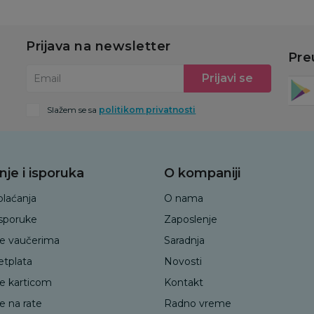
Prijava na newsletter
Pre
Prijavi se
Email
Slažem se sa
politikom privatnosti
nje i isporuka
O kompaniji
plaćanja
O nama
isporuke
Zaposlenje
je vaučerima
Saradnja
etplata
Novosti
je karticom
Kontakt
e na rate
Radno vreme