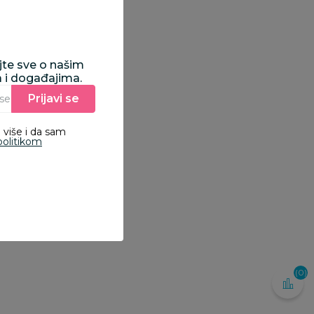
ajte sve o našim
a i događajima.
Prijavi se
Unesite Vašu e‑mail adresu da biste se prijavili na newsletter.
 više i da sam
politikom
(0)