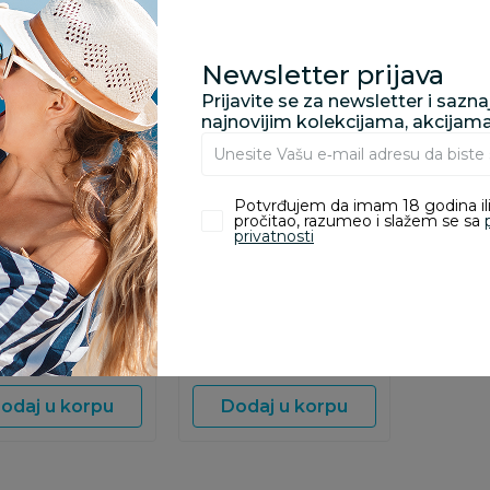
Newsletter prijava
Prijavite se za newsletter i sazn
najnovijim kolekcijama, akcijam
Besplatna
Besplatna
dostava
dostava
Potvrđujem da imam 18 godina ili
pročitao, razumeo i slažem se sa
rojektori i
Noćni projektori i lampe
privatnosti
o igračka projektor
Chicco Next2Dreams
(fd) - roze
vrteska plava
9,00
RSD
7.699,00
RSD
odaj u korpu
Dodaj u korpu