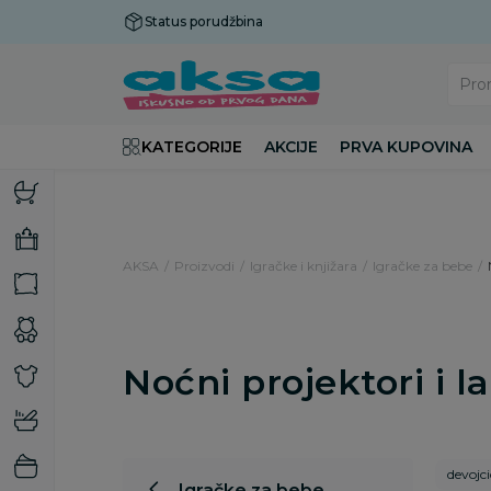
Status porudžbina
Plaćanje do 9 rata!
Pro
KATEGORIJE
AKCIJE
PRVA KUPOVINA
AKSA
Proizvodi
Igračke i knjižara
Igračke za bebe
Noćni projektori i 
devojci
Igračke za bebe