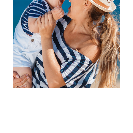
2
3
1
Noše
Baby Spa noša roze
Šifra proizvoda:
A078760
Barkod:
8606112348997
Šifra modela:
A078760
Visina popusta uz loyality karticu zavisi od nivoa
članstva u Aksa klubu.