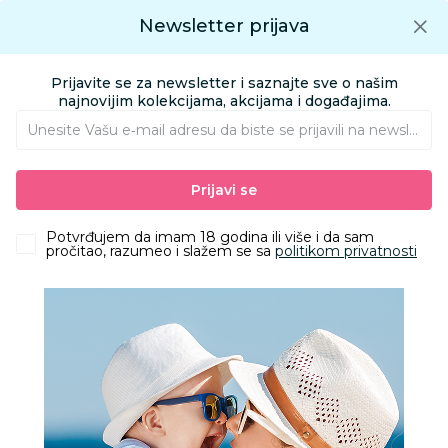
Preuzmite Aksa aplikaciju
Newsletter prijava
Google play
Aksa APP
0
0
Preuzmite besplatno Aksa Aplikaciju
App store
Prijavite se za newsletter i saznajte sve o našim
Pronađi proizvod
najnovijim kolekcijama, akcijama i događajima.
Unesite Vašu e‑mail adresu da biste se prijavili na newsletter.
AKSA
Proizvodi
Nameštaj i oprema za bebe
Oprema za kupatilo
Prijavi se
Noše
Baby Spa noša roze
Potvrđujem da imam 18 godina ili više i da sam
pročitao, razumeo i slažem se sa
politikom privatnosti