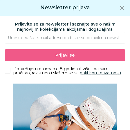
Preuzmite Aksa aplikaciju
Newsletter prijava
Google play
Aksa APP
0
0
Preuzmite besplatno Aksa Aplikaciju
App store
Prijavite se za newsletter i saznajte sve o našim
Pronađi proizvod
najnovijim kolekcijama, akcijama i događajima.
Unesite Vašu e‑mail adresu da biste se prijavili na newsletter.
AKSA
Proizvodi
Nameštaj i oprema za bebe
Ogradice za bebe
Prijavi se
Puerri ogradica Stella, Multicolor
Potvrđujem da imam 18 godina ili više i da sam
pročitao, razumeo i slažem se sa
politikom privatnosti