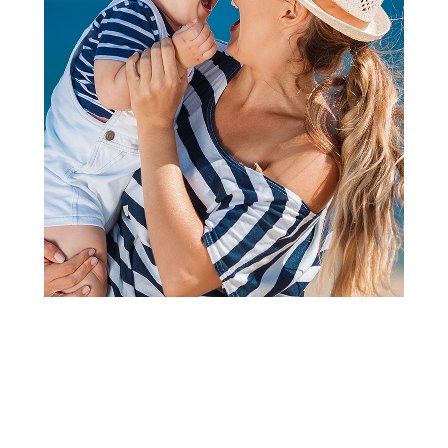
Ogradice za bebe
Puerri ogradica Stella,
Multicolor
Šifra proizvoda:
A076099
Barkod:
8600334905488
Šifra modela:
A076099
Puerri u svojoj ponudi pored ogradica ima kolica, ležaljke,
dubkove, jednopoložajne i višepoložajne hranilice. Pored