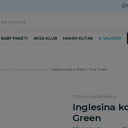
Preuzmite Aksa aplikaciju
P
nađi proizvod
BABY PAKETI
AKSA KLUB
MAMIN KUTAK
E-VAUČERI
decu
Osnovni modeli kolica
Inglesina kolica Sketch, Pine Green
Osnovni modeli kolica
Inglesina k
Green