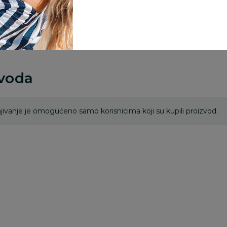
porudžbine vrednosti
rsd.
zvoda
ivanje je omogućeno samo korisnicima koji su kupili proizvod.