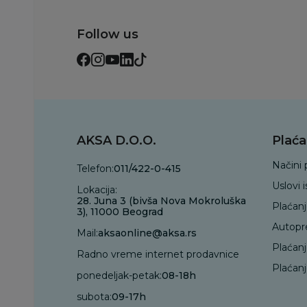
Follow us
AKSA D.O.O.
Plaća
Načini 
Telefon:
011/422-0-415
Uslovi 
Lokacija:
28. Juna 3 (bivša Nova Mokroluška
Plaćan
3), 11000 Beograd
Autopr
Mail:
aksaonline@aksa.rs
Plaćan
Radno vreme internet prodavnice
Plaćanj
ponedeljak-petak:
08-18h
subota:
09-17h