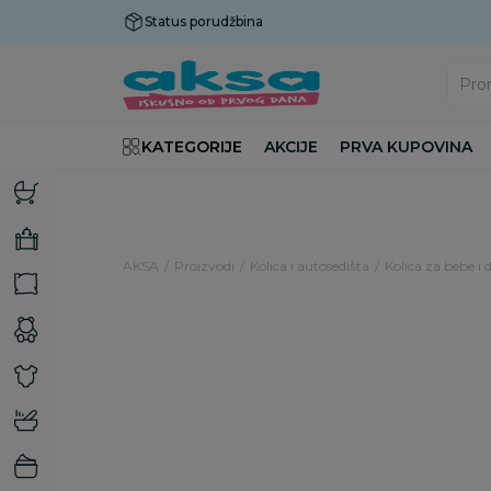
Status porudžbina
Plaćanje do 9 rata!
Pro
KATEGORIJE
AKCIJE
PRVA KUPOVINA
AKSA
Proizvodi
Kolica i autosedišta
Kolica za bebe i 