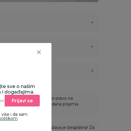
i
ajte sve o našim
a i događajima.
 Za online porudžbine imate pravo na
Prijavi se
Unesite Vašu e‑mail adresu da biste se prijavili na newsletter.
ine u roku od 14 dana od dana prijema
 više i da sam
politikom
ti 3.500,00 rsd i više dostava je besplatna! Za