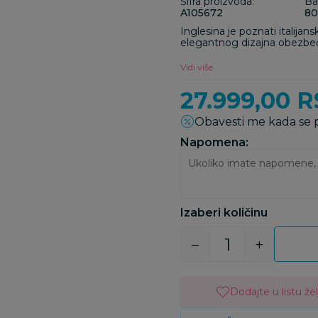
Šifra proizvoda:
Ba
A105672
80
Inglesina je poznati italijan
elegantnog dizajna obezbeđu
moderan izgled za roditelje.
Vidi više
27.999,00
R
Obavesti me kada se
Napomena:
Izaberi količinu
Dodajte u listu žel