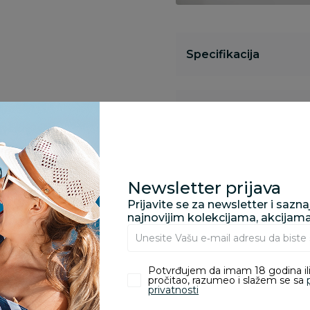
Specifikacija
Opis
Pronađite u prodavnic
Newsletter prijava
Prijavite se za newsletter i sazn
najnovijim kolekcijama, akcijam
Kupovina bez rizika:
odustajanje od kupov
proizvoda.
Potvrđujem da imam 18 godina ili
pročitao, razumeo i slažem se sa
privatnosti
Za porudžbine vrednos