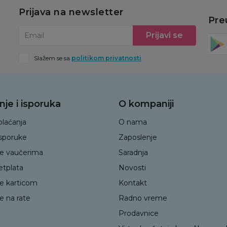
Prijava na newsletter
Pre
Prijavi se
Email
Slažem se sa
politikom privatnosti
nje i isporuka
O kompaniji
plaćanja
O nama
isporuke
Zaposlenje
je vaučerima
Saradnja
etplata
Novosti
je karticom
Kontakt
e na rate
Radno vreme
Prodavnice