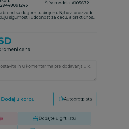
rkod:
Šifra modela:
A105672
29448091243
ski brend sa dugom tradicijom. Njihovi proizvodi
ju sigurnost i udobnost za decu, a praktičnost i
SD
 promeni cena
Ukoliko imate napomene, ostavite ih u komentarima pre dodavanja u korpu:
Dodaj u korpu
Autopretplata
ja
Dodajte u gift listu