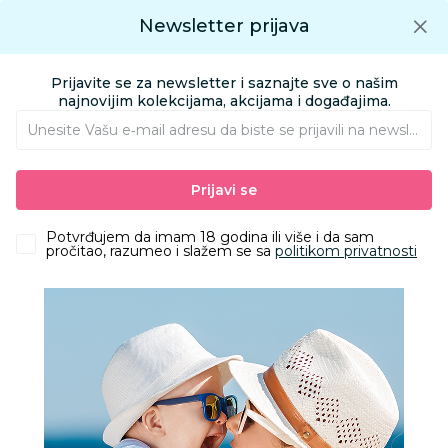
Preuzmite Aksa aplikaciju
Newsletter prijava
Google play
Aksa APP
0
0
Preuzmite besplatno Aksa Aplikaciju
App store
Prijavite se za newsletter i saznajte sve o našim
Pronađi proizvod
najnovijim kolekcijama, akcijama i događajima.
Unesite Vašu e‑mail adresu da biste se prijavili na newsletter.
AKSA
Proizvodi
Kolica i autosedišta
Kolica za bebe i decu
Prijavi se
Osnovni modeli kolica
Cybex kolica Orfeo, Moss Green 2026
Potvrđujem da imam 18 godina ili više i da sam
pročitao, razumeo i slažem se sa
politikom privatnosti