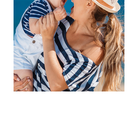
2
3
4
5
6
7
1
Osnovni modeli kolica
Cybex kolica Orfeo, Moss
Green 2026
Šifra proizvoda:
A105857
Barkod:
4063846567034
Šifra modela:
A105857
Otkrijte svet zajedno sa Orfeom. Kompaktna kolica koja
pružaju veliku udobnost, olakšavaju putovanje avionom ili
vozom.