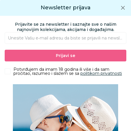
Preuzmite Aksa aplikaciju
Newsletter prijava
Google play
Aksa APP
0
0
Preuzmite besplatno Aksa Aplikaciju
App store
Prijavite se za newsletter i saznajte sve o našim
Pronađi proizvod
najnovijim kolekcijama, akcijama i događajima.
Unesite Vašu e‑mail adresu da biste se prijavili na newsletter.
AKSA
Proizvodi
Kolica i autosedišta
Kolica za bebe i decu
Prijavi se
Osnovni modeli kolica
Britax kolica Tira, Carbon Black
Potvrđujem da imam 18 godina ili više i da sam
pročitao, razumeo i slažem se sa
politikom privatnosti