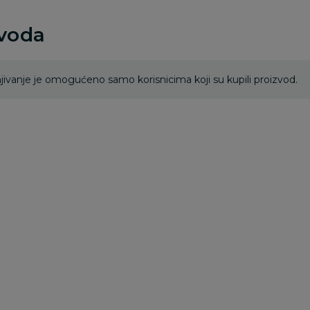
zvoda
ivanje je omogućeno samo korisnicima koji su kupili proizvod.
Besplatna
Besplatna
dostava
dostava