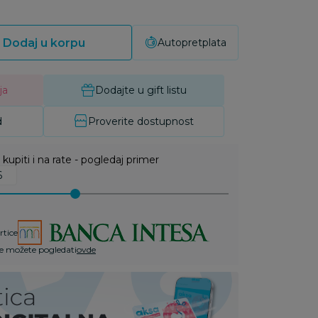
Dodaj u korpu
Autopretplata
ja
Dodajte u gift listu
d
Proverite dostupnost
upiti i na rate - pogledaj primer
rtice
te možete pogledati
ovde