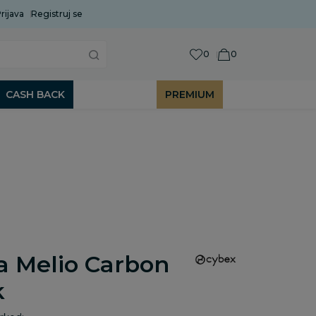
rijava
Uobičajeni rok isporuke je 2 do 7 radnih dana!
Registruj se
P
0
0
CASH BACK
PREMIUM
a Melio Carbon
k