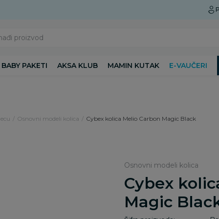
Preuzmite Aksa aplikaciju
P
nađi proizvod
BABY PAKETI
AKSA KLUB
MAMIN KUTAK
E-VAUČERI
decu
Osnovni modeli kolica
Cybex kolica Melio Carbon Magic Black
Osnovni modeli kolica
Cybex kolic
Magic Blac