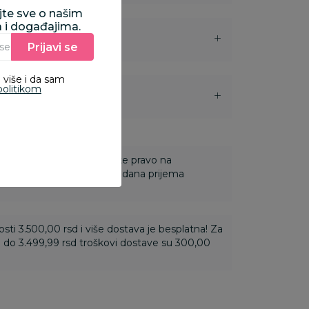
ajte sve o našim
a i događajima.
Prijavi se
Unesite Vašu e‑mail adresu da biste se prijavili na newsletter.
 više i da sam
politikom
i
 Za online porudžbine imate pravo na
ine u roku od 14 dana od dana prijema
ti 3.500,00 rsd i više dostava je besplatna! Za
 do 3.499,99 rsd troškovi dostave su 300,00