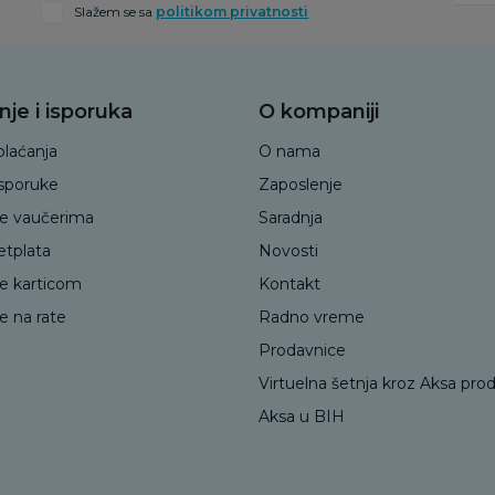
Slažem se sa
politikom privatnosti
nje i isporuka
O kompaniji
plaćanja
O nama
isporuke
Zaposlenje
je vaučerima
Saradnja
etplata
Novosti
je karticom
Kontakt
e na rate
Radno vreme
Prodavnice
Virtuelna šetnja kroz Aksa pro
Aksa u BIH