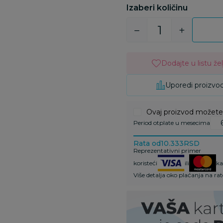
Izaberi količinu
Dodajte u listu žel
Uporedi proizvo
Ovaj proizvod možete k
Period otplate u mesecima
Rata od
10.333
RSD
Reprezentativni primer
koristeći
ili
ka
Više detalja oko plaćanja na ra