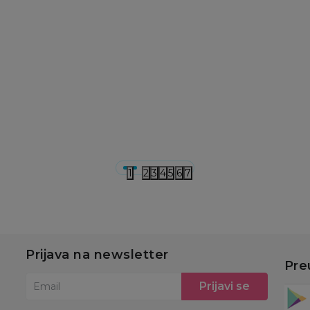
Osnovni modeli kolica
Osnovni modeli kolica
Os
 S
Cybex kolica Libelle,
Cybex kolica Eezy S
In
Candy Pink 2026
Twist + 2, Almond
E
Beige 2026
34.000,00
RSD
49.000,00
RSD
6
u
Dodaj u korpu
Dodaj u korpu
1
2
3
4
5
6
7
Prijava na newsletter
Pre
Prijavi se
Email