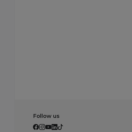
Osnovni modeli kolica
Osnovni modeli kolica
Cybex kolica Coya
Cybex kolica Balios
Style Sepia Black
Lux, Chocolate
(rosegold ram)
Brown(Taupe)
74.000,00
RSD
62.000,00
RSD
Dodaj u korpu
Dodaj u korp
Follow us