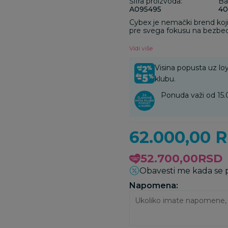
Šifra proizvoda:
Ba
A095495
40
Cybex je nemački brend koji
pre svega fokusu na bezbedn
To potvrđuje pre svega veliki
bezbednosti i dizajna što je
Vidi više
brend postane nezamenljiv 
Visina popusta uz loy
klubu.
Ponuda važi od 15.
62.000,00
R
52.700,00
RSD
Obavesti me kada se
Napomena: