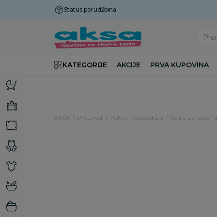
Status porudžbina
Plaćanje do 9 rata!
Pro
KATEGORIJE
AKCIJE
PRVA KUPOVINA
AKSA
Proizvodi
Kolica i autosedišta
Kolica za bebe i 