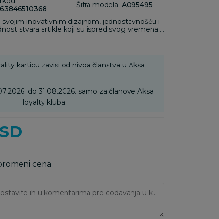
rkod:
Šifra modela:
A095495
63846510368
 svojim inovativnim dizajnom, jednostavnošću i
ost stvara artikle koji su ispred svog vremena.
 broj nagrada koje je ovaj brend osvojio u oblasti
 prepoznato širom sveta i uticalo na to da ovaj
član mnogih porodica.
ality karticu zavisi od nivoa članstva u Aksa
07.2026. do 31.08.2026. samo za članove Aksa
loyalty kluba.
SD
 promeni cena
Ukoliko imate napomene, ostavite ih u komentarima pre dodavanja u korpu: