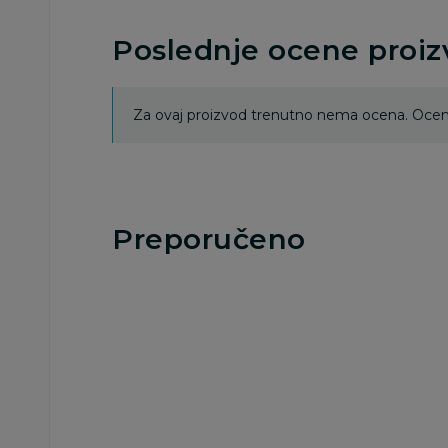
Poslednje ocene proi
Za ovaj proizvod trenutno nema ocena. Ocenj
Preporučeno
Besplatna
Besplatna
dostava
dostava