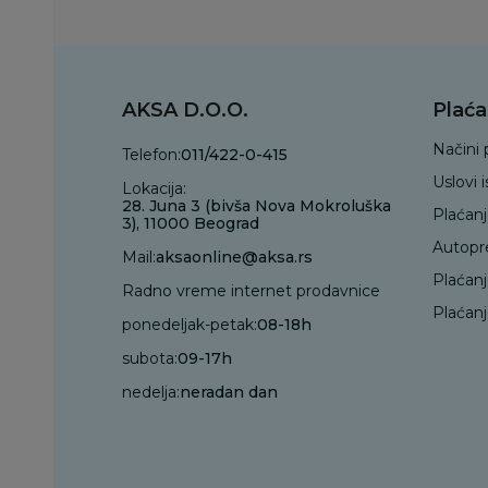
AKSA D.O.O.
Plaća
Načini 
Telefon:
011/422-0-415
Uslovi 
Lokacija:
28. Juna 3 (bivša Nova Mokroluška
Plaćan
3), 11000 Beograd
Autopr
Mail:
aksaonline@aksa.rs
Plaćan
Radno vreme internet prodavnice
Plaćanj
ponedeljak-petak:
08-18h
subota:
09-17h
nedelja:
neradan dan