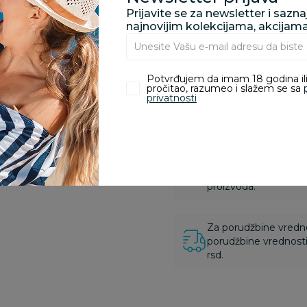
Prijavite se za newsletter i sazn
najnovijim kolekcijama, akcijam
Opis
Potvrđujem da imam 18 godina ili
pročitao, razumeo i slažem se sa
Pronađite u prodavnic
privatnosti
Kupovina bez rizika:
odustajanje od kupov
proizvoda.
Za porudžbine vrednos
porudžbine vrednosti
rsd.