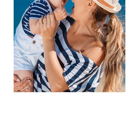
Ostala sitna oprema
Lillo&Pippo pletenica
Šifra proizvoda:
A030055-ŽUTA
Barkod:
8600334927565
Šifra modela:
A030055
Visina popusta uz loyality karticu zavisi od nivoa
članstva u Aksa klubu.