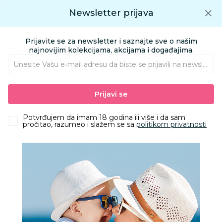
Preuzmite Aksa aplikaciju
Newsletter prijava
Google play
Aksa APP
0
0
Preuzmite besplatno Aksa Aplikaciju
App store
Prijavite se za newsletter i saznajte sve o našim
Pronađi proizvod
najnovijim kolekcijama, akcijama i događajima.
Unesite Vašu e‑mail adresu da biste se prijavili na newsletter.
AKSA
Proizvodi
Nameštaj i oprema za bebe
Prijavi se
Sitna oprema i posteljine
Ostala sitna oprema
Lillo&Pippo pletenica
Potvrđujem da imam 18 godina ili više i da sam
pročitao, razumeo i slažem se sa
politikom privatnosti