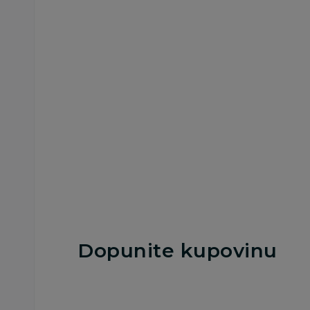
Besplatna
Besplatna
dostava
dostava
Ostala sitna oprema
Ostala sitna oprema
Baby Textil gnezdo
Baby Textil gnezdo
Cvetna družina
Teddy
5.290,00
RSD
4.990,00
RSD
Dodaj u korpu
Dodaj u korp
Dopunite kupovinu
25
%