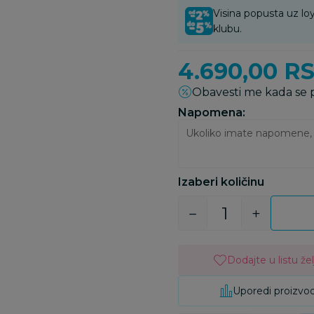
Visina popusta uz loy
klubu.
4.690,00
R
Obavesti me kada se
Napomena:
Izaberi količinu
Dodajte u listu žel
Uporedi proizvo