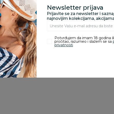
Newsletter prijava
Prijavite se za newsletter i sazn
najnovijim kolekcijama, akcijam
zvoda
Potvrđujem da imam 18 godina ili
pročitao, razumeo i slažem se sa
privatnosti
ivanje je omogućeno samo korisnicima koji su kupili proizvod.