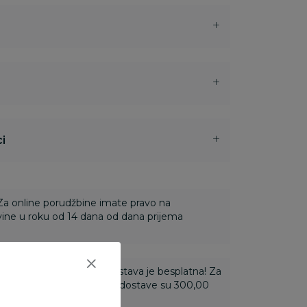
i
 Za online porudžbine imate pravo na
ine u roku od 14 dana od dana prijema
ti 3.500,00 rsd i više dostava je besplatna! Za
 do 3.499,99 rsd troškovi dostave su 300,00