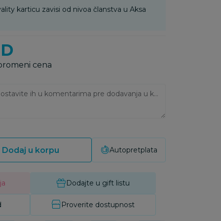
ality karticu zavisi od nivoa članstva u Aksa
SD
 promeni cena
Ukoliko imate napomene, ostavite ih u komentarima pre dodavanja u korpu:
Dodaj u korpu
Autopretplata
ja
Dodajte u gift listu
d
Proverite dostupnost