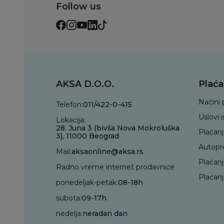
Follow us
AKSA D.O.O.
Plaća
Načini 
Telefon:
011/422-0-415
Uslovi 
Lokacija:
28. Juna 3 (bivša Nova Mokroluška
Plaćan
3), 11000 Beograd
Autopr
Mail:
aksaonline@aksa.rs
Plaćan
Radno vreme internet prodavnice
Plaćanj
ponedeljak-petak:
08-18h
subota:
09-17h
nedelja:
neradan dan