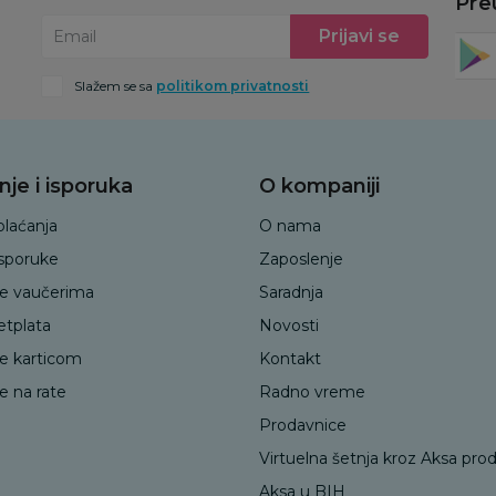
Pre
Prijavi se
Email
Slažem se sa
politikom privatnosti
nje i isporuka
O kompaniji
plaćanja
O nama
isporuke
Zaposlenje
je vaučerima
Saradnja
etplata
Novosti
je karticom
Kontakt
e na rate
Radno vreme
Prodavnice
Virtuelna šetnja kroz Aksa pro
Aksa u BIH