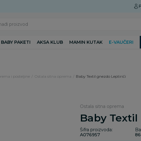
Preuzmite Aksa aplikaciju
P
nađi proizvod
BABY PAKETI
AKSA KLUB
MAMIN KUTAK
E-VAUČERI
rema i posteljine
Ostala sitna oprema
Baby Textil gnezdo Leptirići
Ostala sitna oprema
Baby Textil
Šifra proizvoda:
Ba
A076957
86