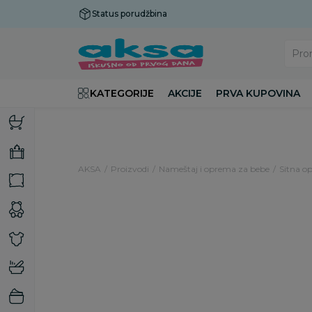
Status porudžbina
Plaćanje do 9 rata!
Pro
KATEGORIJE
AKCIJE
PRVA KUPOVINA
AKSA
Proizvodi
Nameštaj i oprema za bebe
Sitna op