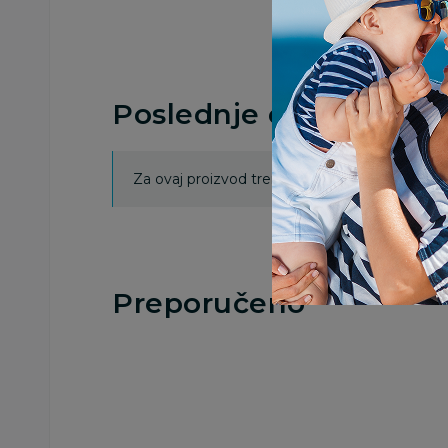
Poslednje ocene proi
Za ovaj proizvod trenutno nema ocena. Ocenj
Preporučeno