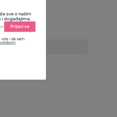
ajte sve o našim
a i događajima.
Prijavi se
Unesite Vašu e‑mail adresu da biste se prijavili na newsletter.
 više i da sam
politikom