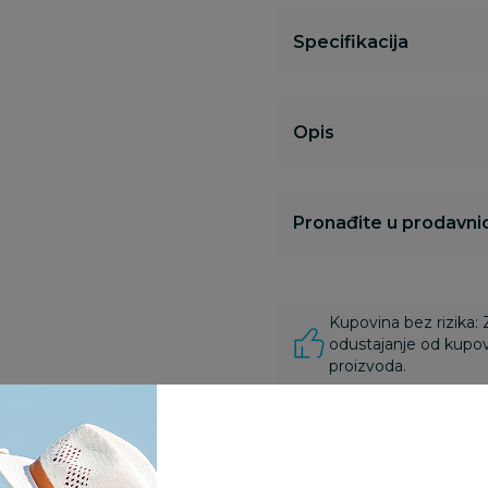
Specifikacija
Opis
Pronađite u prodavnic
Kupovina bez rizika:
odustajanje od kupov
proizvoda.
Za porudžbine vrednos
porudžbine vrednosti
rsd.