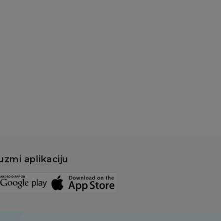
štačke bradavice i
mpice za bradavice
icco lažne
radavice od
likona, veličine S-M
.199,00
RSD
899,00
RSD
Dodaj u korpu
uzmi aplikaciju