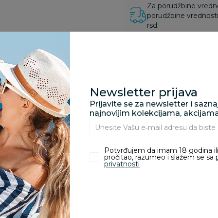
Za porudžbine vrednos
porudžbine vrednosti
rsd.
zvoda
Newsletter prijava
Prijavite se za newsletter i sazn
najnovijim kolekcijama, akcijam
nika koji su kupili proizvod.
Potvrđujem da imam 18 godina ili
pročitao, razumeo i slažem se sa
Dimitrije Lukesevic
privatnosti
07.08.2024. 16:30
Odličan kvalitet