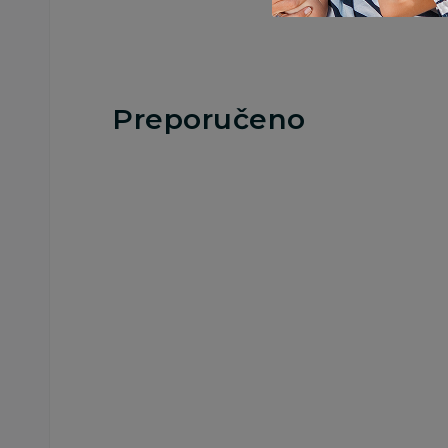
Preporučeno
Besplatna
Besplatna
dostava
dostava
Ostala sitna oprema
Ostala sitna oprema
Lillo&Pippo gnezdo
Lillo&Pippo gnezd
„Slatki snovi“
Žirafe, roze
4.990,00
RSD
4.990,00
RSD