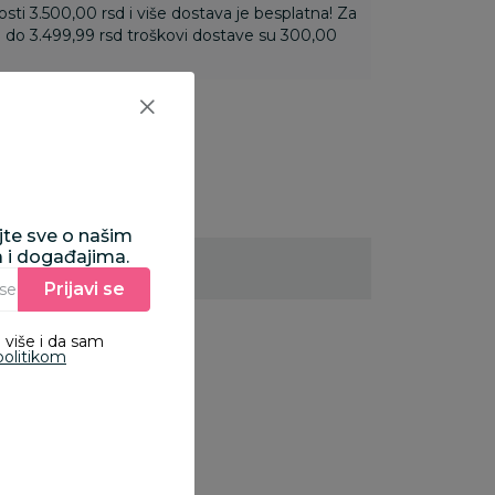
ti 3.500,00 rsd i više dostava je besplatna! Za
 do 3.499,99 rsd troškovi dostave su 300,00
ajte sve o našim
a i događajima.
Prijavi se
Unesite Vašu e‑mail adresu da biste se prijavili na newsletter.
 više i da sam
politikom