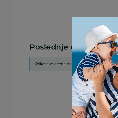
Poslednje ocene proi
Prikazane ocene dobijene su isključivo od koris