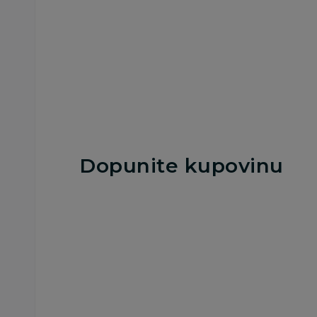
Dodaj u korpu
Dodaj u korp
Dopunite kupovinu
25
%
Besplatna
dostava