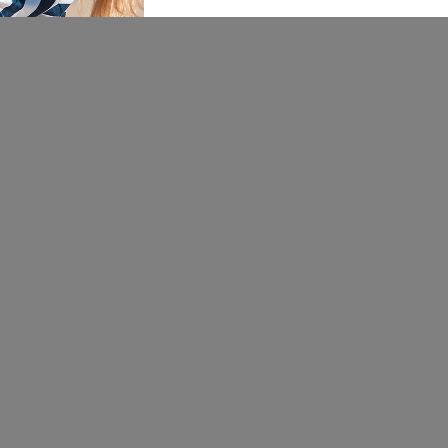
Besplatna
dostava
Ostala sitna oprema
Ostala sitna oprema
Os
o
Lillo&Pippo neseser
Lillo&Pippo gnezdo
L
za krevetac Cveće
Plišanci
C
990,00
RSD
4.990,00
RSD
4