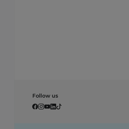
Blenderi
Chicco blender
18.369,00
RSD
24.499,00
RSD
Ušteda:
6.130,00
RSD
Dodaj u korp
Follow us