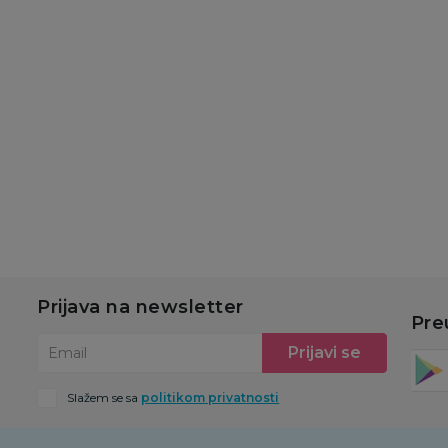
Grejači
Sterilizatori
Ve
pu
Chicco grejač flašica
Chicco sterilizator sa
Ch
sa sterilizatorom
parom 2022
b
si
5.999,00
RSD
7.349,00
RSD
1
7.999,00
RSD
9.799,00
RSD
Ušteda:
Ušteda:
2.000,00
RSD
2.450,00
RSD
u
Dodaj u korpu
Dodaj u korpu
Prijava na newsletter
Pre
Prijavi se
Email
Slažem se sa
politikom privatnosti