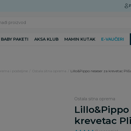
Preuzmite Aksa aplikaciju
P
nađi proizvod
BABY PAKETI
AKSA KLUB
MAMIN KUTAK
E-VAUČERI
rema i posteljine
Ostala sitna oprema
Lillo&Pippo neseser za krevetac Pliš
Ostala sitna oprema
Lillo&Pippo
krevetac Pl