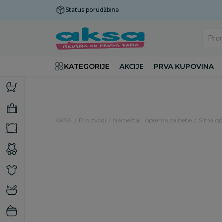
Status porudžbina
Plaćanje do 9 rata!
Pro
KATEGORIJE
AKCIJE
PRVA KUPOVINA
AKSA
Proizvodi
Nameštaj i oprema za bebe
Sitna op