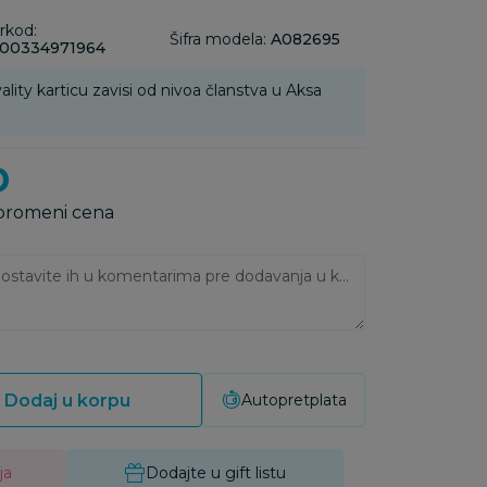
rkod:
Šifra modela:
A082695
00334971964
ality karticu zavisi od nivoa članstva u Aksa
D
 promeni cena
Ukoliko imate napomene, ostavite ih u komentarima pre dodavanja u korpu:
Dodaj u korpu
Autopretplata
ja
Dodajte u gift listu