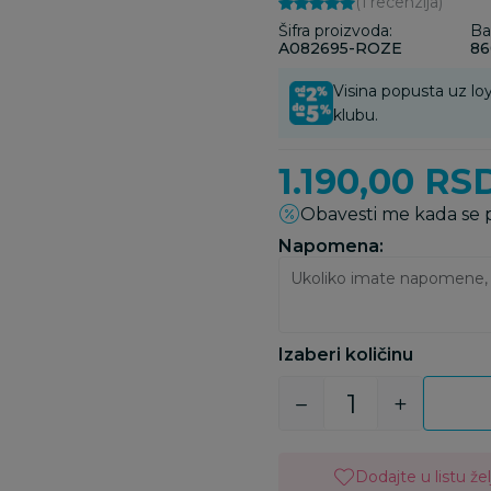
(1
recenzija
)
Šifra proizvoda:
Ba
A082695-ROZE
86
Visina popusta uz loy
klubu.
1.190,00
RS
Obavesti me kada se
Napomena:
Izaberi količinu
Dodajte u listu žel