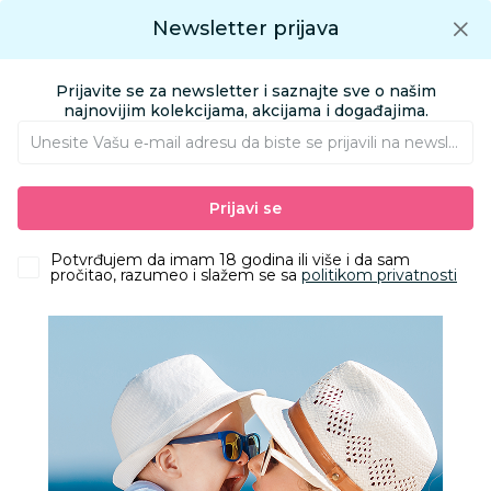
Preuzmite Aksa aplikaciju
Newsletter prijava
Google play
Aksa APP
0
0
Preuzmite besplatno Aksa Aplikaciju
App store
Prijavite se za newsletter i saznajte sve o našim
Pronađi proizvod
najnovijim kolekcijama, akcijama i događajima.
Unesite Vašu e‑mail adresu da biste se prijavili na newsletter.
AKSA
Proizvodi
Odeća
Odeća za decu
Pantalone i farmerke
Prijavi se
Dirkje pantalone, devojčice
Potvrđujem da imam 18 godina ili više i da sam
pročitao, razumeo i slažem se sa
politikom privatnosti