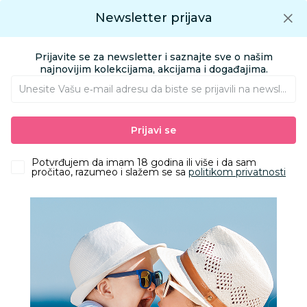
Preuzmite Aksa aplikaciju
Newsletter prijava
Google play
Aksa APP
0
0
Preuzmite besplatno Aksa Aplikaciju
App store
Prijavite se za newsletter i saznajte sve o našim
Pronađi proizvod
najnovijim kolekcijama, akcijama i događajima.
Unesite Vašu e‑mail adresu da biste se prijavili na newsletter.
AKSA
Proizvodi
Odeća
Odeća za bebe
Pantalonice za bebe
Prijavi se
Lillo&Pippo pantalone stopice, unisex
Potvrđujem da imam 18 godina ili više i da sam
pročitao, razumeo i slažem se sa
politikom privatnosti