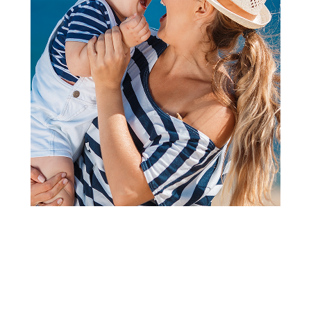
Pantalonice za bebe
Lillo&Pippo pantalone stopice,
unisex
Šifra proizvoda:
A079912
Visina popusta uz loyality karticu zavisi od nivoa
članstva u Aksa klubu.
Akcija važi od 14.04.2026. do isteka zaliha.