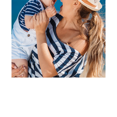
2
3
1
Pantalonice za bebe
Just Kiddin pantalone bez
stopica, devojčice
Šifra proizvoda:
A091331
Visina popusta uz loyality karticu zavisi od nivoa
članstva u Aksa klubu.