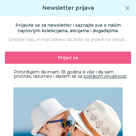
Preuzmite Aksa aplikaciju
Newsletter prijava
Google play
Aksa APP
0
0
Preuzmite besplatno Aksa Aplikaciju
App store
Prijavite se za newsletter i saznajte sve o našim
Pronađi proizvod
najnovijim kolekcijama, akcijama i događajima.
Unesite Vašu e‑mail adresu da biste se prijavili na newsletter.
AKSA
Proizvodi
Odeća
Odeća za bebe
Pantalonice za bebe
Prijavi se
Just Kiddin pantalone bez stopica, devojčice
Potvrđujem da imam 18 godina ili više i da sam
pročitao, razumeo i slažem se sa
politikom privatnosti