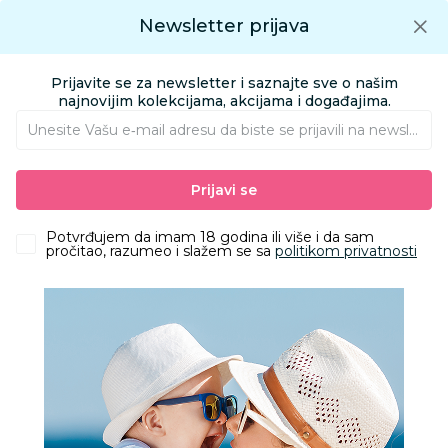
Preuzmite Aksa aplikaciju
Newsletter prijava
Google play
Aksa APP
0
0
Preuzmite besplatno Aksa Aplikaciju
App store
Prijavite se za newsletter i saznajte sve o našim
Pronađi proizvod
najnovijim kolekcijama, akcijama i događajima.
Unesite Vašu e‑mail adresu da biste se prijavili na newsletter.
AKSA
Proizvodi
Obuća
Obuća za bebe i decu apoteka
Prijavi se
Papuče za bebe i decu
Grubin lena papuča profesional bela 38 433650
Potvrđujem da imam 18 godina ili više i da sam
pročitao, razumeo i slažem se sa
politikom privatnosti