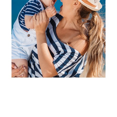
Papuče za bebe i decu
Grubin lena papuča
profesional bela 38 433650
Šifra proizvoda:
A065920
Barkod:
433805031137
Šifra modela:
A065920
Visina popusta uz loyality karticu zavisi od nivoa